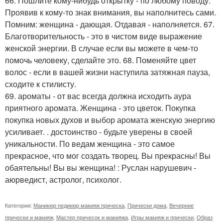
66. Пошлите кому-нибудь открытку - по любому поводу.
Проявив к кому-то знак внимания, вы наполнитесь сами.
Помним: женщина - дающая. Отдавая - наполняется. 67.
Благотворительность - это в чистом виде выражение
женской энергии. В случае если вы можете в чем-то
помочь человеку, сделайте это. 68. Поменяйте цвет
волос - если в вашей жизни наступила затяжная пауза,
сходите к стилисту.
69. ароматы - от вас всегда должна исходить аура
приятного аромата. Женщина - это цветок. Покупка
покупка новых духов и выбор аромата женскую энергию
усиливает. . достоинство - будьте уверены в своей
уникальности. По ведам женщина - это самое
прекрасное, что мог создать творец. Вы прекрасны! Вы
обаятельны! Вы вы женщина! : Руслан нарушевич -
аюрведист, астролог, психолог.
Категории:
Маникюр педикюр макияж прическа
,
Прически дома
,
Вечерние
прически и макияж
,
Мастер причесок и макияжа
,
Игры макияж и прически
,
Образ