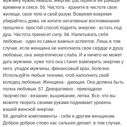
мужчину нужно немало энергии. растеряйте ее раньше
времени в сексе. 55. Чистота - храните в чистоте свое
жилище, свое тело и свой разум. Вовремя вовремя
убирайтесь дома. не копите негативные воспоминания
прошлого. простой способ поднять энергию - встать под
душ. Чистота принесет силу. 56. Напитывать себя
любовью - один из самых важных аспектов. Лишь в том
случае, если женщина не наполнила свое сердце и душу
любовью, она энергетически слаба. И и ничего не может
дать мужчине. хуже того она станет вампирить энергию у
него. упадок мужчины, финансовый крах, болезни.
Используйте любые техники, чтоб наполнить свой
колодец любовью. Женщина - дающая. Она должна быть
полна любовью. 57. Декоративно - прикладное
творчество - вязание, вышивание, лепка. Все, что вы
можете творить своими руками поднимает уровень
вашей женской энергии.
58. делайте комплименты - себе и другим женщинам.
Доброе доброе слово нас сильнее делает. в том случае,