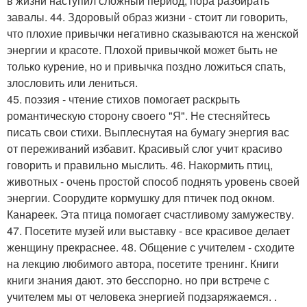
в жизни наступил сложный период, пора разбирать
завалы. 44. Здоровый образ жизни - стоит ли говорить,
что плохие привычки негативно сказываются на женской
энергии и красоте. Плохой привычкой может быть не
только курение, но и привычка поздно ложиться спать,
злословить или лениться.
45. поэзия - чтение стихов помогает раскрыть
романтическую сторону своего "Я". Не стесняйтесь
писать свои стихи. Выплеснутая на бумагу энергия вас
от переживаний избавит. Красивый слог учит красиво
говорить и правильно мыслить. 46. Накормить птиц,
животных - очень простой способ поднять уровень своей
энергии. Соорудите кормушку для птичек под окном.
Канареек. Эта птица помогает счастливому замужеству.
47. Посетите музей или выставку - все красивое делает
женщину прекраснее. 48. Общение с учителем - сходите
на лекцию любимого автора, посетите тренинг. Книги
книги знания дают. это бесспорно. но при встрече с
учителем мы от человека энергией подзаряжаемся. .