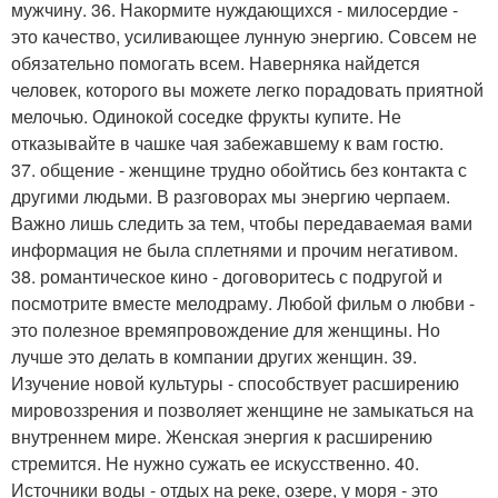
мужчину. 36. Накормите нуждающихся - милосердие -
это качество, усиливающее лунную энергию. Совсем не
обязательно помогать всем. Наверняка найдется
человек, которого вы можете легко порадовать приятной
мелочью. Одинокой соседке фрукты купите. Не
отказывайте в чашке чая забежавшему к вам гостю.
37. общение - женщине трудно обойтись без контакта с
другими людьми. В разговорах мы энергию черпаем.
Важно лишь следить за тем, чтобы передаваемая вами
информация не была сплетнями и прочим негативом.
38. романтическое кино - договоритесь с подругой и
посмотрите вместе мелодраму. Любой фильм о любви -
это полезное времяпровождение для женщины. Но
лучше это делать в компании других женщин. 39.
Изучение новой культуры - способствует расширению
мировоззрения и позволяет женщине не замыкаться на
внутреннем мире. Женская энергия к расширению
стремится. Не нужно сужать ее искусственно. 40.
Источники воды - отдых на реке, озере, у моря - это