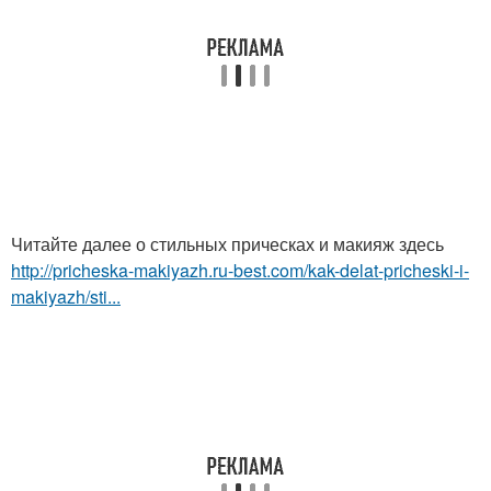
Читайте далее о стильных прическах и макияж здесь
http://pricheska-makiyazh.ru-best.com/kak-delat-pricheski-i-
makiyazh/sti...