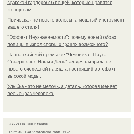
Мужской гардероб: 6 вещей, которые нравятся
женщинам
Прическа - не просто волосы, а мощный инструмент
вашего стиля!
"Эффект Неузнаваемости": почему новый образ
певицы вызвал споры о гранях возможного?
На шанхайской премьере "Человека - Паука:
Совершенно Новый День" зендея выбрала не
просто очередной наряд, а настоящий артефакт
высокой моды.
Улыбка - это не мелочь, а деталь, которая меняет
весь образ человека.
© 2026 Прическа и макияж
Контакты
Пользовательское соглашение