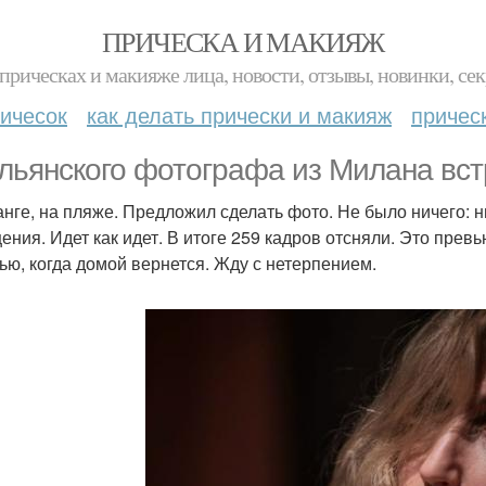
ПРИЧЕСКА И МАКИЯЖ
прическах и макияже лица, новости, отзывы, новинки, сек
ичесок
как делать прически и макияж
причес
льянского фотографа из Милана вст
анге, на пляже. Предложил сделать фото. Не было ничего: н
ения. Идет как идет. В итоге 259 кадров отсняли. Это превью
ью, когда домой вернется. Жду с нетерпением.