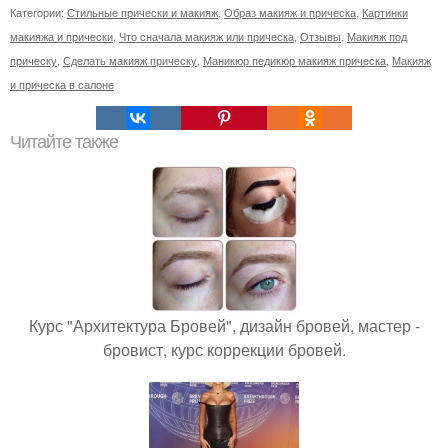
Категории:
Стильные прически и макияж
,
Образ макияж и прическа
,
Картинки
макияжа и прически
,
Что сначала макияж или прическа
,
Отзывы
,
Макияж под
прическу
,
Сделать макияж прическу
,
Маникюр педикюр макияж прическа
,
Макияж
и прическа в салоне
Читайте также
Курс "Архитектура Бровей", дизайн бровей, мастер -
бровист, курс коррекции бровей.