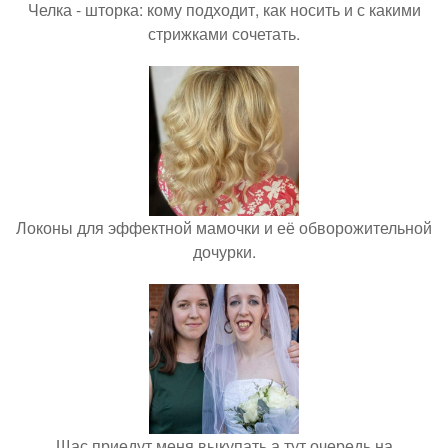
Челка - шторка: кому подходит, как носить и с какими
стрижками сочетать.
Локоны для эффектной мамочки и её обворожительной
дочурки.
Щас приедут меня выкупать а тут очередь на