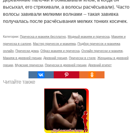
высыхал, его стряхивали, а волосы расчёсывали). Часто
волосы завивали мелкими волнами -- такая завивка
получалась после расчёсывания мелких тонких косичек.
Категории:
Прическа и макияж бесплатно
,
Модный макияж и прическа
,
Макияж и
прическа в салоне
,
Мастер причесок и макияжа
,
Подбор причесок и макияжа
онлайн
,
Прически дома
,
Образ макияж и прическа
,
Онлайн прически и макияж
,
Макияж в древней греции
,
Древний греция
,
Прически в стиле
,
Женщины в древней
греции
,
Мужские прически
,
Прически в древней греции
,
Древний египет
Читайте также