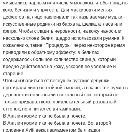
умывались парным или кислым молоком, чтобы придать
коже белизну и упругость. Для маскировки мелких
дефектов на лицо наклеивали так называемые мушки -
искусственные родинки из бархата, шелка, атласа или
фетра. Чтобы сгладить неровности, на кожу наносили
несколько слоев белил, щедро использовали румяна. К
сожалению, такие "Процедуры" через некоторое время
приводили к обратному эффекту: в белилах
содержалось большое количество свинца, который
вредно действовал на кожу, ускоряя ее увядание и
старение.
Чтобы избавиться от веснушек русские девушки
протирали лицо бензойной смолой, а в качестве румян в
деревнях использовали свекольный сок, который не
только придавал коже привлекательный розоватый
оттенок, но и питал ее витаминами.
В Англии косметика не была в почете.
В Англии косметика не была в почете. Во, второй
половине Xviii века парламентом был издан