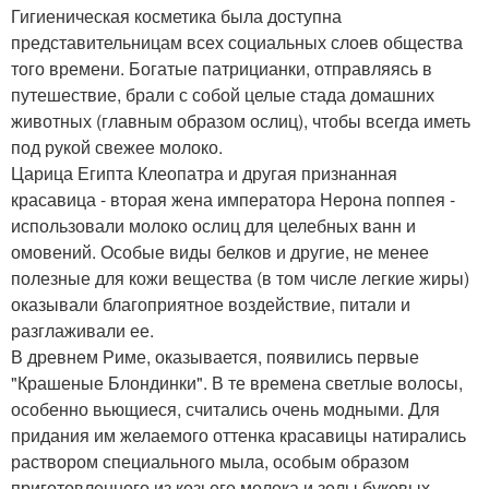
Гигиеническая косметика была доступна
представительницам всех социальных слоев общества
того времени. Богатые патрицианки, отправляясь в
путешествие, брали с собой целые стада домашних
животных (главным образом ослиц), чтобы всегда иметь
под рукой свежее молоко.
Царица Египта Клеопатра и другая признанная
красавица - вторая жена императора Нерона поппея -
использовали молоко ослиц для целебных ванн и
омовений. Особые виды белков и другие, не менее
полезные для кожи вещества (в том числе легкие жиры)
оказывали благоприятное воздействие, питали и
разглаживали ее.
В древнем Риме, оказывается, появились первые
"Крашеные Блондинки". В те времена светлые волосы,
особенно вьющиеся, считались очень модными. Для
придания им желаемого оттенка красавицы натирались
раствором специального мыла, особым образом
приготовленного из козьего молока и золы буковых