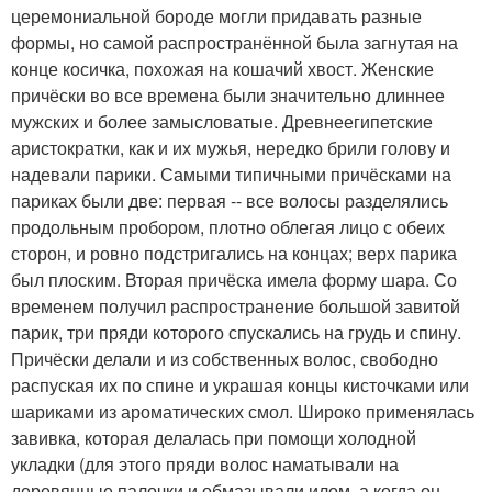
церемониальной бороде могли придавать разные
формы, но самой распространённой была загнутая на
конце косичка, похожая на кошачий хвост. Женские
причёски во все времена были значительно длиннее
мужских и более замысловатые. Древнеегипетские
аристократки, как и их мужья, нередко брили голову и
надевали парики. Самыми типичными причёсками на
париках были две: первая -- все волосы разделялись
продольным пробором, плотно облегая лицо с обеих
сторон, и ровно подстригались на концах; верх парика
был плоским. Вторая причёска имела форму шара. Со
временем получил распространение большой завитой
парик, три пряди которого спускались на грудь и спину.
Причёски делали и из собственных волос, свободно
распуская их по спине и украшая концы кисточками или
шариками из ароматических смол. Широко применялась
завивка, которая делалась при помощи холодной
укладки (для этого пряди волос наматывали на
деревянные палочки и обмазывали илом, а когда он