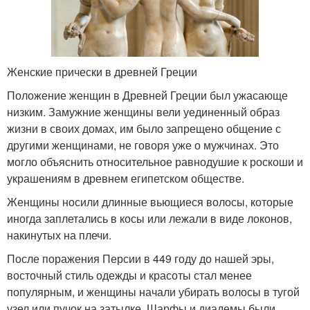
Женские прически в древней Греции
Положение женщин в Древней Греции был ужасающе
низким. Замужние женщины вели уединенный образ
жизни в своих домах, им было запрещено общение с
другими женщинами, не говоря уже о мужчинах. Это
могло объяснить относительное равнодушие к роскоши и
украшениям в древнем египетском обществе.
Женщины носили длинные вьющиеся волосы, которые
иногда заплетались в косы или лежали в виде локонов,
накинутых на плечи.
После поражения Персии в 449 году до нашей эры,
восточный стиль одежды и красоты стал менее
популярным, и женщины начали убирать волосы в тугой
узел или пучок на затылке. Шарфы и диадемы были