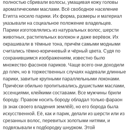
полностью сбривали волосы, умащивая кожу головы
ароматическими маслами. Всё свободное население
Египта носило парики. Их форма, размеры и материал
указывали на социальное положение владельцев.
Парики изготовлялись из натуральных волос, шерсти
животных, растительных волокон и даже верёвок. Их
окрашивали в тёмные тона, причём самыми модными
считались тёмно-коричневый и чёрный цвета. Судя по
сохранившимся изображениям, известно было
множество фасонов париков. Чаще всего они доходили
до плеч, но в торжественных случаях надевали длинные
парики, завитые крупными параллельными локонами.
Причёски обильно пропитывались душистыми маслами,
эссенциями, клейкими составами. Все мужчины брили
бороду. Правом носить бороду обладал только фараон
(в знак своего владения землёй), но его борода была
искусственной. Её, как и парик, делали из шерсти или из
срезанных волос, перевитых золотыми нитями, и
подвязывали к подбородку шнурком. Этой