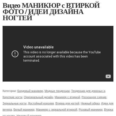
Видео МАНИКЮР с ВТИРКОЙ
ФОТО / ИДЕИ ДИЗАЙНА
НОГТЕЙ
Категории:
Бордовый маникюр
,
Модные тенденции
,
Тенденции для длинных и
,
Короткие ногти
,
Оригинальный дизайн
,
Маникюр с втиркой
,
Роскошное сияние
,
Зеркальные ногти
,
Достойный королев
,
Втирка для ногтей
,
Нежный образ
,
Идеи для
вечера
,
Белый маникюр
,
Маникюр с зеркальной втиркой
,
Розовый маникюр
,
Втирка
на ногтях
,
Нюдовый маникюр