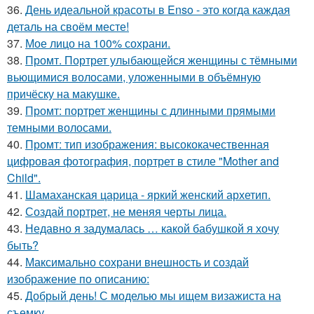
36.
День идеальной красоты в Enso - это когда каждая
деталь на своём месте!
37.
Мое лицо на 100% сохрани.
38.
Промт. Портрет улыбающейся женщины с тёмными
вьющимися волосами, уложенными в объёмную
причёску на макушке.
39.
Промт: портрет женщины с длинными прямыми
темными волосами.
40.
Промт: тип изображения: высококачественная
цифровая фотография, портрет в стиле "Mother and
Child".
41.
Шамаханская царица - яркий женский архетип.
42.
Создай портрет, не меняя черты лица.
43.
Недавно я задумалась … какой бабушкой я хочу
быть?
44.
Максимально сохрани внешность и создай
изображение по описанию:
45.
Добрый день! С моделью мы ищем визажиста на
съемку.