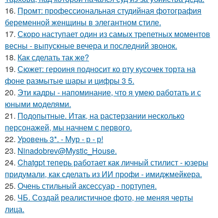
16.
Промт: профессиональная студийная фотография
беременной женщины в элегантном стиле.
17.
Скоро наступает один из самых трепетных моментов
весны - выпускные вечера и последний звонок.
18.
Как сделать так же?
19.
Сюжет: героиня подносит ко рту кусочек торта на
фоне размытые шары и цифры 3 5.
20.
Эти кадры - напоминание, что я умею работать и с
юными моделями.
21.
Подопытные. Итак, на растерзании несколько
персонажей, мы начнем с первого.
22.
Уровень 3*. - Мур - р - р!
23.
Ninadobrev@Mystic_House.
24.
Chatgpt теперь работает как личный стилист - юзеры
придумали, как сделать из ИИ профи - имиджмейкера.
25.
Очень стильный аксессуар - портупея.
26.
ЧБ. Создай реалистичное фото, не меняя черты
лица.