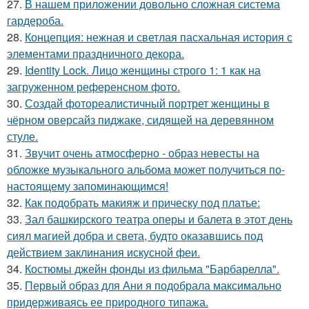
27.
В нашем приложении довольно сложная система
гардероба.
28.
Концепция: нежная и светлая пасхальная история с
элементами праздничного декора.
29.
Identity Lock. Лицо женщины строго 1: 1 как на
загруженном референсном фото.
30.
Создай фотореалистичный портрет женщины в
чёрном оверсайз пиджаке, сидящей на деревянном
стуле.
31.
Звучит очень атмосферно - образ невесты на
обложке музыкального альбома может получиться по-
настоящему запоминающимся!
32.
Как подобрать макияж и прическу под платье:
33.
Зал башкирского театра оперы и балета в этот день
сиял магией добра и света, будто оказавшись под
действием заклинания искусной феи.
34.
Костюмы джейн фонды из фильма "Барбарелла".
35.
Первый образ для Ани я подобрала максимально
придерживаясь ее природного типажа.