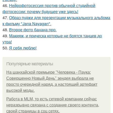
46.
Нейрофотосессия против обычной студийной
фотосессии: почему будущее уже здесь!
47.
Образ пуджи для презентации музыкального альбома
к фильму "Jana Nayagan".
48.
Второе фото банана про.
49.
Макияж, и прическа которые не боятся танцев до
утра!
50.
Я себя люблю!
Популярные материалы
На шанхайской премьере "Человека - Паука:
Совершенно Новый День" зендея выбрала не
просто очередной наряд, а настоящий артефакт
высокой моды.
Работа в MLM, то есть сетевой компании сейчас
неразрывно связана с создание своего контента,
своей страницы в соц сетях.