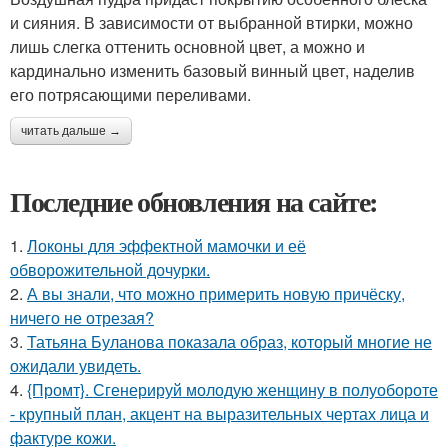
и сияния. В зависимости от выбранной втирки, можно
лишь слегка оттенить основной цвет, а можно и
кардинально изменить базовый винный цвет, наделив
его потрясающими переливами.
читать дальше →
Последние обновления на сайте:
1.
Локоны для эффектной мамочки и её
обворожительной дочурки.
2.
А вы знали, что можно примерить новую причёску,
ничего не отрезая?
3.
Татьяна Буланова показала образ, который многие не
ожидали увидеть.
4.
{Промт}. Сгенерируй молодую женщину в полуобороте
- крупный план, акцент на выразительных чертах лица и
фактуре кожи.