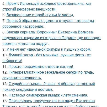
5.
Промт. Используй исходное фото женщины как
строгий референс внешности.
6.
Возвращение старой лгуньи (2 часть).
7.
Первый образ после долгого отпуска - это всегда
особенное настроение.
8.
Звезда сериала "Воронины" Екатерина Волкова
поделилась кадрами из отдыха в Париже, где проводит
время в компании подруг.
9.
У меня нет идеальной фигуры и пышных форм.
10.
Лучший загар - без макияжа, лучшие фото - от
нейросети!
11.
Просто невозможно отвести взгляд!
12.
Гиперреалистичное зеркальное селфи по грудь,
сохранить внешность.
13.
Студийная съемка. 2 часа - 4 образа ( четвертый
покажу следующим постом).
14.
Настасья самбурская имидж к лету сменила.
15.
Покрасилась, похудела: как выглядит Екатерина
Тархова, над которой начался суд из-за убийства деда.