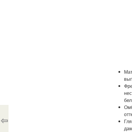
Мат
вып
Фре
нес
бел
Омб
отт
⇦
Гля
дам