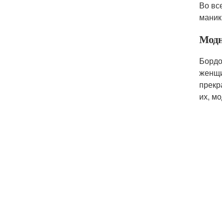
Во вс
маник
Модн
Бордо
женщи
прекр
их, м