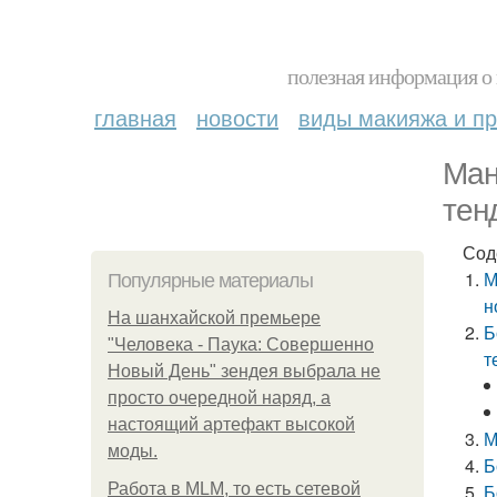
полезная информация о 
главная
новости
виды макияжа и пр
Ман
тен
Сод
М
Популярные материалы
н
На шанхайской премьере
Б
"Человека - Паука: Совершенно
т
Новый День" зендея выбрала не
просто очередной наряд, а
настоящий артефакт высокой
М
моды.
Б
Работа в MLM, то есть сетевой
Б