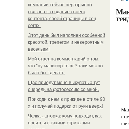
компании сейчас неразрывно
Ман
связана с создание своего
тен
контента, своей страницы в соц
сетях.
Этот день был наполнен особенной
красотой, трепетом и невероятным
весельем!
Мой ответ на комментарий о том,
что "ну маникюр то всё таки можно
было бы сделать.
Щас приедут меня выкупать а тут
очередь на фотосессию со мной.
Приходи к нам в прикиде в стиле 90
х и получай подарки от руки вверх!
Мат
стр
Челка - шторка: кому подходит, как
шик
носить и с какими стрижками