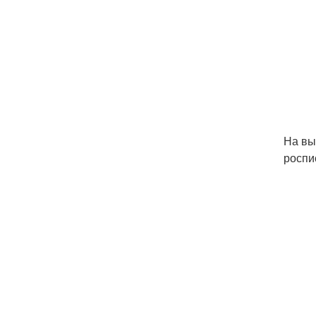
На вы
роспи