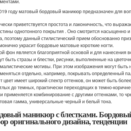
ментами.
019 году матовый бордовый маникюр предназначен для во
чески приветствуется простота и лаконичность, что выраж
стины однотонного покрытия . Оно смотрится насыщенно и г
а, поэтому данный стилистический прием обоснованно пр
монично украсит бордовые матовые короткие ногти.
ой фон является благоприятной основой и для нанесения 
ут быть стразы и блестки, рисунки, выполненные на цветоч
малистические мотивы. При этом изображения могут быть н
меняться отдельно, например, покрывать определенный па
т цвет имеет широкий спектр оттенков, он может быть бол
тлых до темных, практически переходящих в темно-коричне
и применяется комбинирование с другими оттенками, то ч
товая гамма, универсальные черный и белый тона.
довый маникюр с блестками. Бордовый
ор оригинального дизайна, тенденции