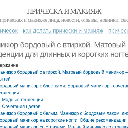
ПРИЧЕСКА И МАКИЯЖ
прическах и макияже лица, новости, отзывы, новинки, сек
ичесок
как делать прически и макияж
причес
икюр бордовый с втиркой. Матовый
денции для длинных и коротких ногт
ержание
аникюр бордовый с втиркой. Матовый бордовый маникюр –
огтей
ордовый маникюр с блестками. Бордовый маникюр - сочетан
енденции
Модные тенденции
Сочетания цветов
аникюр бордовый с белым. Маникюр с бордовым лаком: диз
ордовый маникюр на короткие ногти. Общие рекомендации 
ордовый маникюр со стразами. Модный маникюр со стразам