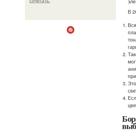
эле
сочетать.
В 2
Вся
пла
тон
гар
Так
мог
ани
при
Это
све
Есл
цве
Бор
выб