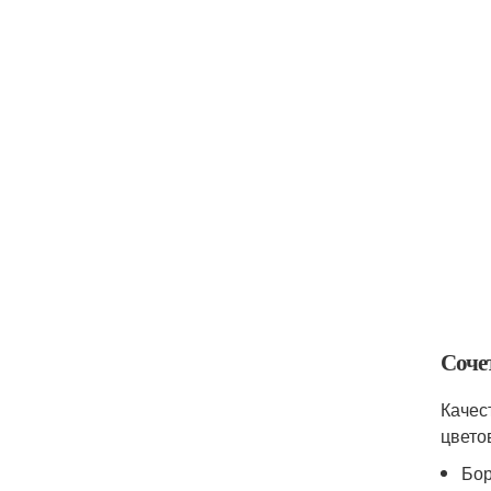
Соче
Качес
цвето
Бор