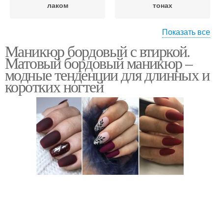
лаком
тонах
Показать все
Маникюр бордовый с втиркой.
Маникюр на короткие
Общие рекомендации
Матовый бордовый маникюр –
ногти
модные тенденции для длинных и
коротких ногтей
Маникюр со стразами
Модный маникюр
Маникюр с втиркой
Аппаратный маникюр