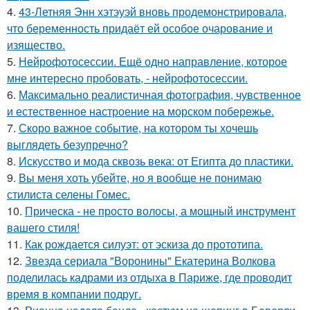
4.
43-Летняя Энн хэтэуэй вновь продемонстрировала,
что беременность придаёт ей особое очарование и
изящество.
5.
Нейрофотосессии. Ещё одно направление, которое
мне интересно пробовать, - нейрофотосессии.
6.
Максимально реалистичная фотография, чувственное
и естественное настроение на морском побережье.
7.
Скоро важное событие, на котором ты хочешь
выглядеть безупречно?
8.
Искусство и мода сквозь века: от Египта до пластики.
9.
Вы меня хоть убейте, но я вообще не понимаю
стилиста селены Гомес.
10.
Прическа - не просто волосы, а мощный инструмент
вашего стиля!
11.
Как рождается силуэт: от эскиза до прототипа.
12.
Звезда сериала "Воронины" Екатерина Волкова
поделилась кадрами из отдыха в Париже, где проводит
время в компании подруг.