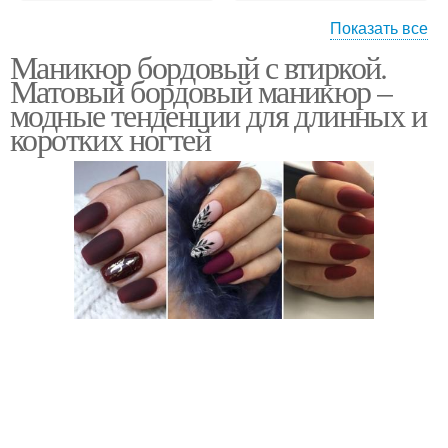
Показать все
Маникюр бордовый с втиркой.
Рекомендации для
Маникюр со стразами
Матовый бордовый маникюр –
бордового маникюра
модные тенденции для длинных и
коротких ногтей
Модный маникюр