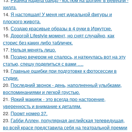
13.
Рианна надела бандо - костюм на шопинг в Беверли -
хиллз.
14.
Я настоящая! У меня нет идеальной фигуры и
плоского живота.
15.
Создаю красивые образы в 4 руки в Иркутске.
16.
Дорогой Lifestyle момент, но снят случайно, как
сторис без каких либо табличек.
17.
Нельзя менять лицо.
18.
Поздно вечером не спалось, и наткнулась вот на эту
статью, спешу поделиться с вами ….
19.
Главные ошибки при подготовке к фотосессии в
студии.
20.
Последний звонок - день, наполненный улыбками,
воспоминаниями и легкой грустью.
21.
Яркий макияж - это всегда про настроение,
уверенность и внимание к деталям.
22.
Промт номер 37.
23.
Габби Аллен, популярная английская телеведущая,
во всей красе представила себя на театральной премии