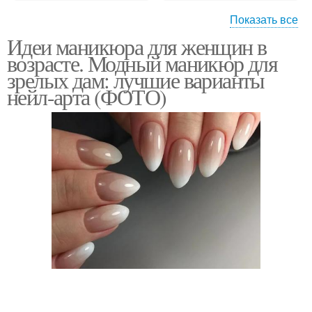
Показать все
Идеи маникюра для женщин в
Классический маникюр
Лунный маникюр
возрасте. Модный маникюр для
зрелых дам: лучшие варианты
нейл-арта (ФОТО)
Маникюр для 50-летней
Французский маникюр
женщины
Маникюр на короткие
Модные тенденции
ногти
Бордовый маникюр
Маникюр с блестками