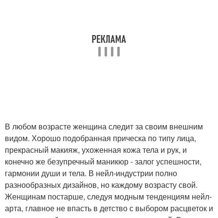
Маникюр с бордовым
Рекомендации для
лаком
бордового маникюра
Маникюр со стразами
Синий маникюр
В любом возрасте женщина следит за своим внешним
Маникюр с рисунком
видом. Хорошо подобранная прическа по типу лица,
прекрасный макияж, ухоженная кожа тела и рук, и
конечно же безупречный маникюр - залог успешности,
гармонии души и тела. В нейл-индустрии полно
разнообразных дизайнов, но каждому возрасту свой.
Женщинам постарше, следуя модным тенденциям нейл-
арта, главное не впасть в детство с выбором расцветок и