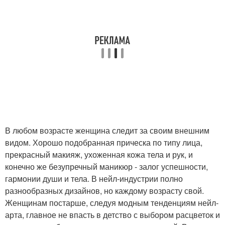
Маникюр к
Маникюр к золотому
серебристому платью
Маникюр к оранжевому
Маникюр под цвет
платью
Маникюр к малиновому
Маникюр педикюр
В любом возрасте женщина следит за своим внешним
платью
макияж прическа
видом. Хорошо подобранная прическа по типу лица,
прекрасный макияж, ухоженная кожа тела и рук, и
конечно же безупречный маникюр - залог успешности,
гармонии души и тела. В нейл-индустрии полно
Маникюр для
Маникюр для офиса
разнообразных дизайнов, но каждому возрасту свой.
аристократок
Женщинам постарше, следуя модным тенденциям нейл-
арта, главное не впасть в детство с выбором расцветок и