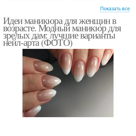
Показать все
Идеи маникюра для женщин в
Вечерний маникюр
Классический маникюр
возрасте. Модный маникюр для
зрелых дам: лучшие варианты
нейл-арта (ФОТО)
Маникюр для 50-летней
Лунный маникюр
женщины
Маникюр к бордовому
Бордовый маникюр
платью
Маникюр под бардовое
Маникюр под платье
платье