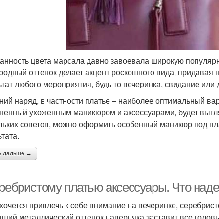
анность цвета марсала давно завоевала широкую популярно
родный оттенок делает акцент роскошного вида, придавая 
ьтат любого мероприятия, будь то вечеринка, свидание или 
ний наряд, в частности платье – наиболее оптимальный вар
ненный ухоженным маникюром и аксессуарами, будет выгл
льких советов, можно оформить особенный маникюр под пл
ьтата.
ь дальше →
еребристому платью аксессуары. Что наде
 хочется привлечь к себе внимание на вечеринке, серебрис
ящий металлический оттенок наверняка заставит все голов