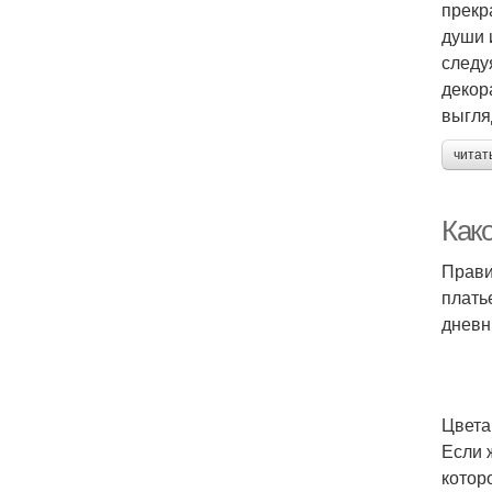
прекр
души 
следу
декор
выгля
читат
Как
Прави
плать
дневн
Цвета
Если 
котор