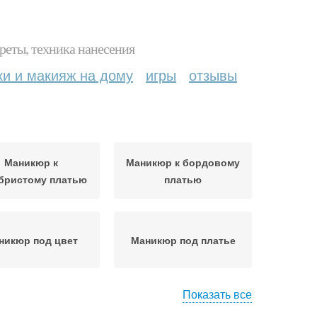
реты, техника нанесения
ки и макияж на дому
игры
отзывы
Маникюр к
Маникюр к бордовому
бристому платью
платью
никюр под цвет
Маникюр под платье
Показать все