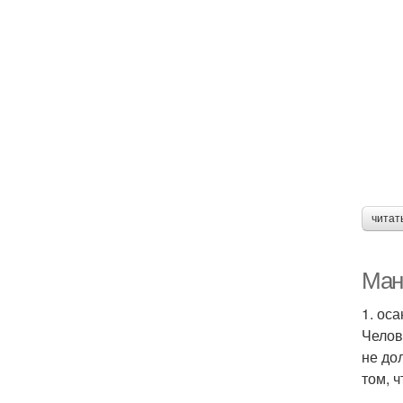
читат
Ман
1. оса
Челов
не до
том, 