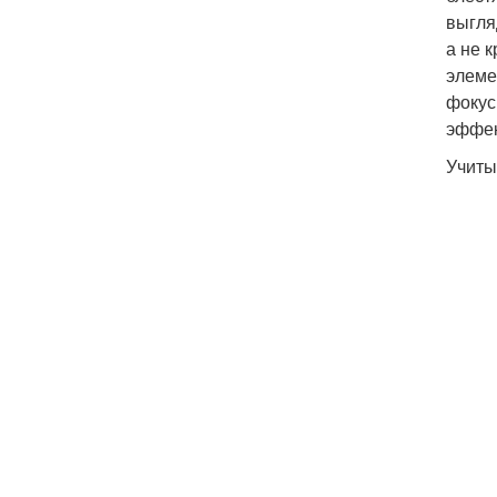
выгля
а не 
элеме
фокус
эффек
Учиты