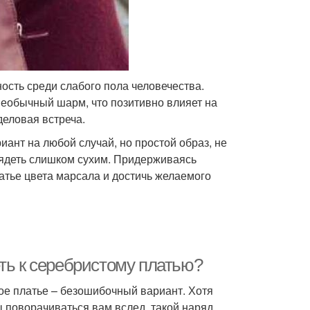
сть среди слабого пола человечества.
необычный шарм, что позитивно влияет на
деловая встреча.
иант на любой случай, но простой образ, не
ядеть слишком сухим. Придерживаясь
атье цвета марсала и достичь желаемого
ть к серебристому платью?
тое платье – безошибочный вариант. Хотя
ы поворачиваться вам вслед, такой наряд