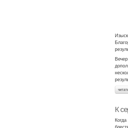
Изыск
Благо
резул
Вечер
допол
неско
резул
читат
К с
Когда
блест