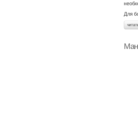
необх
Для б
читат
Ман