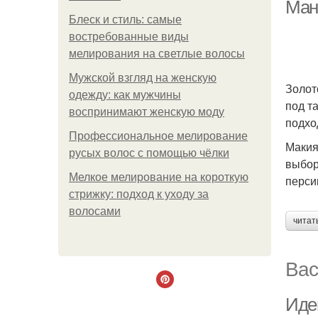
Ман
Блеск и стиль: самые
востребованные виды
мелирования на светлые волосы
Мужской взгляд на женскую
Золот
одежду: как мужчины
под т
воспринимают женскую моду
подхо
Профессиональное мелирование
Макия
русых волос с помощью чёлки
выбор
Мелкое мелирование на короткую
перси
стрижку: подход к уходу за
волосами
читат
Вас
Иде