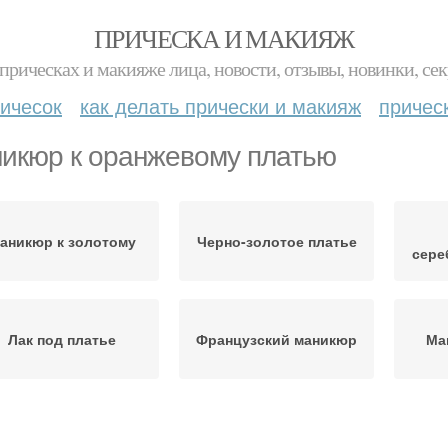
ПРИЧЕСКА И МАКИЯЖ
прическах и макияже лица, новости, отзывы, новинки, сек
ичесок
как делать прически и макияж
причес
икюр к оранжевому платью
аникюр к золотому
Черно-золотое платье
сере
Лак под платье
Французский маникюр
Ма
никюр к малиновому