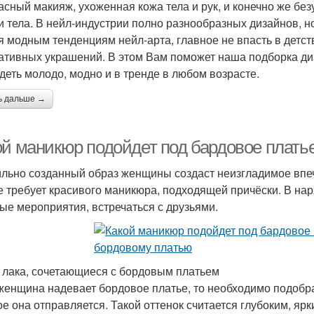
асный макияж, ухоженная кожа тела и рук, и конечно же бе
и тела. В нейл-индустрии полно разнообразных дизайнов, 
я модным тенденциям нейл-арта, главное не впасть в детс
ативных украшений. В этом Вам поможет наша подборка ди
деть молодо, модно и в тренде в любом возрасте.
ь дальше →
ой маникюр подойдет под бардовое плать
льно созданный образ женщины создаст неизгладимое впе
е требует красивого маникюра, подходящей причёски. В нар
ые мероприятия, встречаться с друзьями.
 лака, сочетающиеся с бордовым платьем
женщина надевает бордовое платье, то необходимо подобра
ое она отправляется. Такой оттенок считается глубоким, я