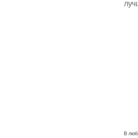
луч
В люб