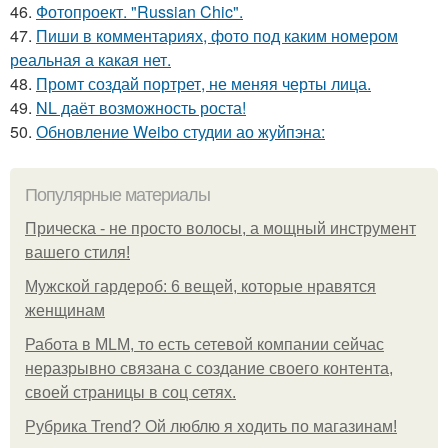
46.
Фотопроект. "Russian Chic".
47.
Пиши в комментариях, фото под каким номером
реальная а какая нет.
48.
Промт создай портрет, не меняя черты лица.
49.
NL даёт возможность роста!
50.
Обновление Weibo студии ао жуйпэна:
Популярные материалы
Прическа - не просто волосы, а мощный инструмент
вашего стиля!
Мужской гардероб: 6 вещей, которые нравятся
женщинам
Работа в MLM, то есть сетевой компании сейчас
неразрывно связана с создание своего контента,
своей страницы в соц сетях.
Рубрика Trend? Ой люблю я ходить по магазинам!