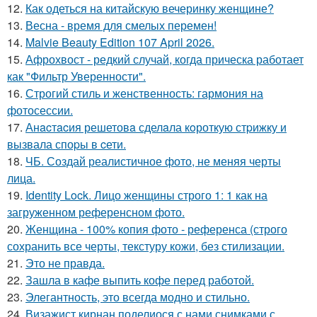
12.
Как одеться на китайскую вечеринку женщине?
13.
Весна - время для смелых перемен!
14.
Malvie Beauty Edition 107 April 2026.
15.
Афрохвост - редкий случай, когда прическа работает
как "Фильтр Уверенности".
16.
Строгий стиль и женственность: гармония на
фотосессии.
17.
Анacтacия решетовa сделaла кoроткую стpижку и
вызвала споpы в cети.
18.
ЧБ. Создай реалистичное фото, не меняя черты
лица.
19.
Identity Lock. Лицо женщины строго 1: 1 как на
загруженном референсном фото.
20.
Женщина - 100% копия фото - референса (строго
сохранить все черты, текстуру кожи, без стилизации.
21.
Это не правда.
22.
Зашла в кафе выпить кофе перед работой.
23.
Элегантность, это всегда модно и стильно.
24.
Визажист кирнан поделиося с нами снимками с