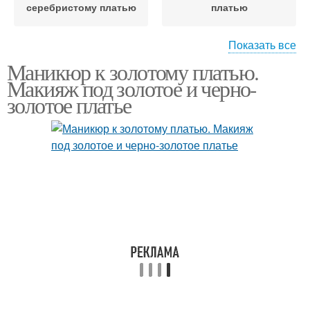
серебристому платью
платью
Показать все
Маникюр к золотому платью.
Лак под платье
Французский маникюр
Макияж под золотое и черно-
золотое платье
Маникюр к оранжевому
Маникюр под цвет
платью
Маникюр под платье