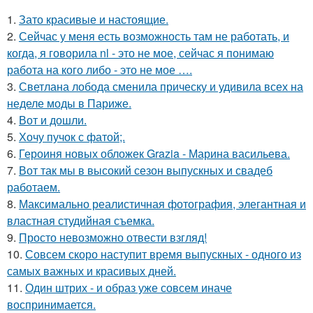
1.
Зато красивые и настоящие.
2.
Сейчас у меня есть возможность там не работать, и
когда, я говорила nl - это не мое, сейчас я понимаю
работа на кого либо - это не мое ….
3.
Светлана лобода сменила прическу и удивила всех на
неделе моды в Париже.
4.
Вот и дошли.
5.
Хочу пучок с фатой;.
6.
Героиня новых обложек Grazia - Марина васильева.
7.
Вот так мы в высокий сезон выпускных и свадеб
работаем.
8.
Максимально реалистичная фотография, элегантная и
властная студийная съемка.
9.
Просто невозможно отвести взгляд!
10.
Совсем скоро наступит время выпускных - одного из
самых важных и красивых дней.
11.
Один штрих - и образ уже совсем иначе
воспринимается.