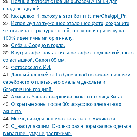
35.
Полный фотосет с новым образом Ананьи для
свадьбы друзей.
36.
Как делаю: 1. захожу в этот бот тг (t. me/Chatgpt_Pr.
37.
Используя загруженное эталонное фото, сохраните
черты лица, структуру костей, тон кожи и прическу на
100% идентичными оригиналу.
38.
Слёзы. Сердце в горле.
39.
Внутри кафе, ночь, стильное кафе с подсветкой, фото
со вспышкой, Canon 85 мм.
40.
Фотосессия с ИИ.
41.
Данный косплей от Ladymelamori поражает сиянием
серебристого платья, его смелым декольте и
безупречной грацией.
42.
Алина кабаева совершила визит в столицу Китая.
43.
Открытые зоны после 30: искусство элегантного
акцента.
44.
Месяц назад я решила съехаться с мужчиной.
45.
С_наступающим. Сколько раз я порывалась одеться
в красное - уму не растяжимо.