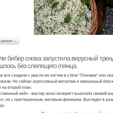
ь дальше →
ли бибер снова запустила вирусный тренд
шлось без слепящего глянца.
е все сходили с ума по ее ногтям в стиле "Пончика" или с
овали. Но сейчас агрессивный металлик и зеркальный блеск
т на второй план.
ссменный нейл - мастер зола ганзоригт выкатила свежий в
нт, но с приглушенным, матовым финишем. Выглядит в раз
ро.