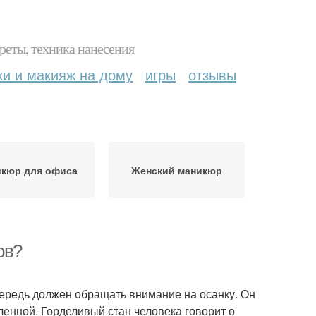
реты, техника нанесения
ки и макияж на дому
игры
отзывы
кюр для офиса
Женский маникюр
ов?
ередь должен обращать внимание на осанку. Он
енной. Горделивый стан человека говорит о