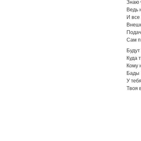
Знаю 
Ведь 
И все
Внешн
Подач
Сам п
Будут 
Куда 
Кому 
Бады 
У теб
Твоя 