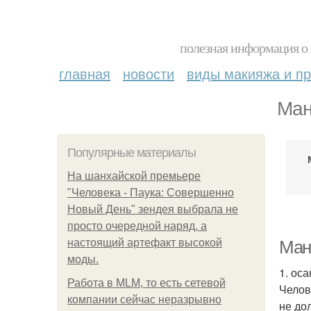
полезная информация о 
главная
новости
виды макияжа и пр
Ман
Популярные материалы
На шанхайской премьере
"Человека - Паука: Совершенно
Новый День" зендея выбрала не
просто очередной наряд, а
настоящий артефакт высокой
Ман
моды.
1. оса
Работа в MLM, то есть сетевой
Челов
компании сейчас неразрывно
не до