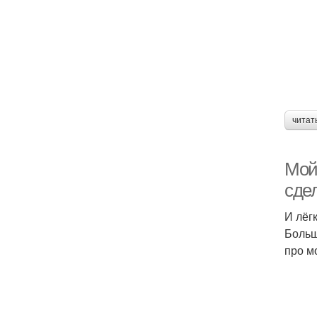
читат
Мой 
сдел
И лёг
Больш
про м