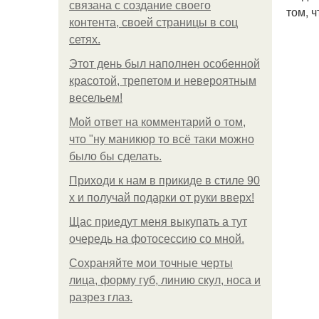
связана с создание своего
том, 
контента, своей страницы в соц
сетях.
Этот день был наполнен особенной
красотой, трепетом и невероятным
весельем!
Мой ответ на комментарий о том,
что "ну маникюр то всё таки можно
было бы сделать.
Приходи к нам в прикиде в стиле 90
х и получай подарки от руки вверх!
Щас приедут меня выкупать а тут
очередь на фотосессию со мной.
Сохраняйте мои точные черты
лица, форму губ, линию скул, носа и
разрез глаз.