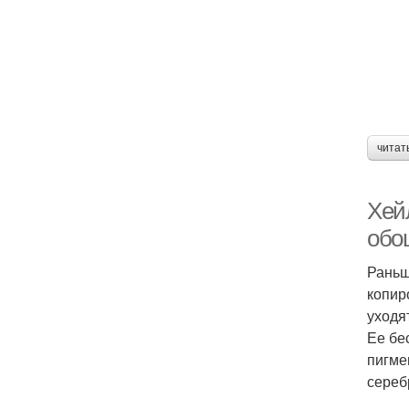
читат
Хей
обо
Раньш
копир
уходя
Ее бе
пигме
сереб