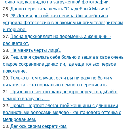
точно так, как видно на загруженной фотографии.
25.
Давно перестала делать "Свадебный Макияж".
26.
28-Летняя российская певица Люся чеботина
устроила фотосессию в знакомом многим телезрителям
интерьере.
27.
Весна вдохновляет на перемены, а женщины -
расцветают.
28.
Не менять черты лица\.
29.
Решила я сделать себе больно и зашла в свое очень
старое сохранение династии, где еще только первое
поколение.
30.
Только в том случае, если вы ни разу не были у
визажиста - это нормально немного переживать.
31.
Признаюсь честно: каждое утро перед свадьбой я
немного волнуюсь ….
32.
Промт. Портрет элегантной женщины с длинными
волнистыми волосами медово - каштанового оттенка с
мелированием.
33.
Делюсь своим секретиком.