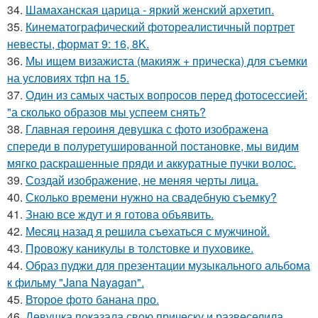
34.
Шамаханская царица - яркий женский архетип.
35.
Кинематографический фотореалистичный портрет
невесты, формат 9: 16, 8K.
36.
Мы ищем визажиста (макияж + прическа) для съемки
на условиях тфп на 15.
37.
Один из самых частых вопросов перед фотосессией:
"а сколько образов мы успеем снять?
38.
Главная героиня девушка с фото изображена
спереди в полуретушированной постановке, мы видим
мягко раскрашенные пряди и аккуратные пучки волос.
39.
Создай изображение, не меняя черты лица.
40.
Сколько времени нужно на свадебную съемку?
41.
Знаю все ждут и я готова объявить.
42.
Мeсяц назад я рeшила съeхаться с мужчиной.
43.
Провожу каникулы в толстовке и пуховике.
44.
Образ пуджи для презентации музыкального альбома
к фильму "Jana Nayagan".
45.
Второе фото банана про.
46.
Девушка показала свою прическу и развеселила