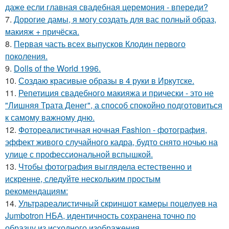
даже если главная свадебная церемония - впереди?
7.
Дорогие дамы, я могу создать для вас полный образ,
макияж + причёска.
8.
Первая часть всех выпусков Клодин первого
поколения.
9.
Dolls of the World 1996.
10.
Создаю красивые образы в 4 руки в Иркутске.
11.
Репетиция свадебного макияжа и прически - это не
"Лишняя Трата Денег", а способ спокойно подготовиться
к самому важному дню.
12.
Фотореалистичная ночная Fashion - фотография,
эффект живого случайного кадра, будто снято ночью на
улице с профессиональной вспышкой.
13.
Чтобы фотография выглядела естественно и
искренне, следуйте нескольким простым
рекомендациям:
14.
Ультрареалистичный скриншот камеры поцелуев на
Jumbotron НБА, идентичность сохранена точно по
образцу из исходного изображения.