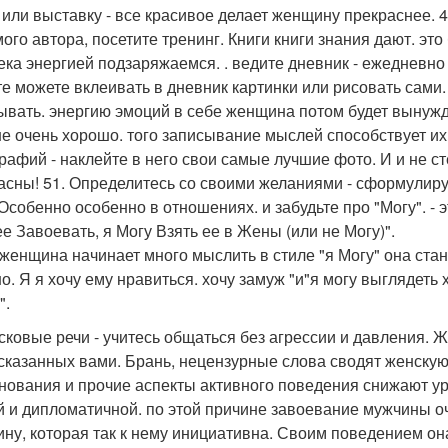
 или выставку - все красивое делает женщину прекраснее. 4
ого автора, посетите тренинг. Книги книги знания дают. это
ека энергией подзаряжаемся. . ведите дневник - ежедневно
е можете вклеивать в дневник картинки или рисовать сами.
ывать. энергию эмоций в себе женщина потом будет вынужд
не очень хорошо. того записывание мыслей способствует их
рафий - наклейте в него свои самые лучшие фото. И и не ст
асны! 51. Определитесь со своими желаниями - сформулируй
 Особенно особенно в отношениях. и забудьте про "Могу". -
ее Завоевать, я Могу Взять ее в Жены (или не Могу)".
 женщина начинает много мыслить в стиле "я Могу" она стан
о. Я я хочу ему нравиться. хочу замуж "и"я могу выглядеть 
".
асковые речи - учитесь общаться без агрессии и давления. 
 сказанных вами. Брань, нецензурные слова сводят женскую 
нования и прочие аспекты активного поведения снижают ур
й и дипломатичной. по этой причине завоевание мужчины о
ну, которая так к нему инициативна. Своим поведением он