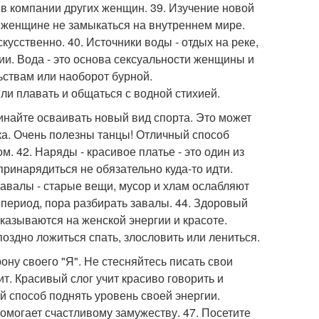
в компании других женщин. 39. Изучение новой
 женщине не замыкаться на внутреннем мире.
усственно. 40. Источники воды - отдых на реке,
гии. Вода - это основа сексуальности женщины и
ствам или наоборот бурной.
и плавать и общаться с водной стихией.
чинайте осваивать новый вид спорта. Это может
ка. Очень полезны танцы! Отличный способ
. 42. Наряды - красивое платье - это один из
принарядиться не обязательно куда-то идти.
завалы - старые вещи, мусор и хлам ослабляют
период, пора разбирать завалы. 44. Здоровый
сказываются на женской энергии и красоте.
оздно ложиться спать, злословить или лениться.
ону своего "Я". Не стесняйтесь писать свои
т. Красивый слог учит красиво говорить и
й способ поднять уровень своей энергии.
помогает счастливому замужеству. 47. Посетите