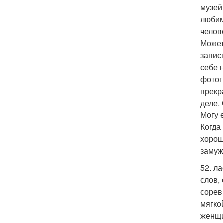
музей
любим
челов
Может
запис
себе 
фотог
прекр
деле.
Могу 
Когда
хорош
замуж
52. л
слов,
сорев
мягко
женщи