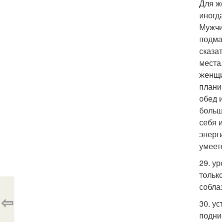
Для ж
иногд
Мужчи
подма
сказат
места
женщи
плани
обед 
больш
себя 
энерг
умеет
29. у
тольк
собла
⇦
30. у
подни