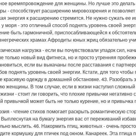
ное времяпровождение для женщины. Но лучше это делать 
уры - способствует расширению мировоззрения и позволяет
ая энергия к расширению стремится. Не нужно сужать ее иск
, у моря - это отличный способ поднять уровень своей энер
ение быть гармоничной, приспосабливающейся к обстоятель
внегреческих храмах Афродиты юных жриц обязательно учил
изическая нагрузка - если вы почувствовали упадок сил, на
не только новый вид фитнеса, но и просто утренняя пробеж
ановиться, если вы выкачаны после расставания с партнером
бов поднять уровень своей энергии. Кстати, для того чтобы 
е красивую одежду в домашней обстановке. 43. Разобрать 
ию женщины. В том случае, если в жизни наступил сложный 
 жизни - стоит ли говорить, что плохие привычки негативно 
й привычкой может быть не только курение, но и привычка п
оэзия - чтение стихов помогает раскрыть романтическую стор
. Выплеснутая на бумагу энергия вас от переживаний избави
льно мыслить. 46. Накормить птиц, животных - очень просто
дите кормушку для птичек под окном. Канареек. Эта птица 