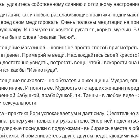
 вы удивитесь собственному сиянию и отличному настроени
едитации, как и любые расслабляющие практики, поднимают
перед сном медитировать. Очень полезны медитации на прир
вую чакру. И нам уже не хочется ругаться, корить мужчин. 
ны были слова "она как Песня".
осещение магазинов - шопинг не просто способ присмотреть
нет денег. Примеряйте вещи. Наслаждайтесь своей красотой.
а достаточно увидеть, потрогать вещь, чтобы вскорости она
ится как бы "Изниоткуда".
осещение психолога - но обязательно женщины. Мудрая, оп
цию иначе. И понять ее. Мудрость от старших женщин перед
венной бабушкой, прабабушкой. 14. Танцы - в любом виде -
и сексуальности.
ога - практика йоги успокаивает ум и дает силу. Желательн
на тренер учит только нагружать тело. Энергией поделиться
егулярные посиделки с подружками - выбираясь вместе в о
ой силы. И обмениваетесь друг с другом недостающими каче