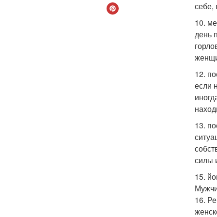
себе,
10. м
день 
горло
женщи
12. п
если 
иногд
наход
13. п
ситуа
собст
силы 
15. й
Мужчи
16. Р
женск