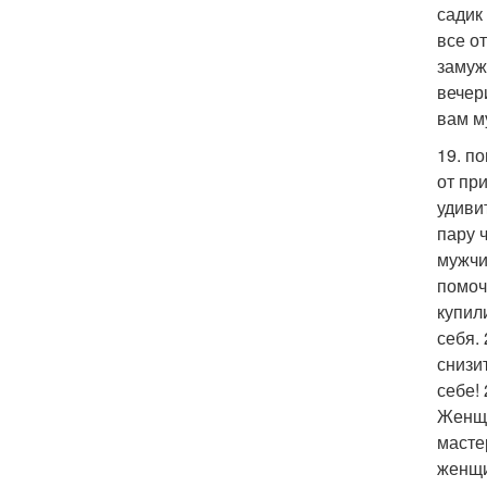
садик
все о
замуж
вечер
вам м
19. п
от пр
удиви
пару 
мужчи
помоч
купил
себя. 
снизи
себе!
Женщи
масте
женщи