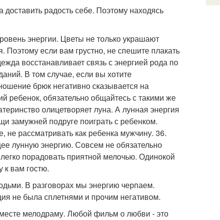
 а доставить радость себе. Поэтому находясь
уровень энергии. Цветы не только украшают
. Поэтому если вам грустно, не спешите плакать
 одежда восстанавливает связь с энергией рода по
даний. В том случае, если вы хотите
 ношение брюк негативно сказывается на
кий ребенок, обязательно общайтесь с такими же
атеринство олицетворяет луна. А лунная энергия
мощи замужней подруге поиграть с ребенком.
, не рассматривать как ребенка мужчину. 36.
щее лунную энергию. Совсем не обязательно
 легко порадовать приятной мелочью. Одинокой
 к вам гостю.
людьми. В разговорах мы энергию черпаем.
ия не была сплетнями и прочим негативом.
 вместе мелодраму. Любой фильм о любви - это