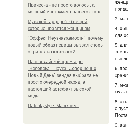
женщи
Прическа - не просто волосы, а
прида
мощный инструмент вашего стиля!
3. ма
Мужской гардероб: 6 вещей,
4. об
которые нравятся женщинам
для о
"Эффект Неузнаваемости": почему
5. дл
новый образ певицы вызвал споры
энерг
о гранях возможного?
выпле
На шанхайской премьере
6. пр
"Человека - Паука: Совершенно
храни
Новый День" зендея выбрала не
просто очередной наряд, а
7. му
настоящий артефакт высокой
музык
моды.
8. от
Dafunkystyle. Matrix neo.
о пус
Поста
9. ва