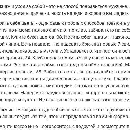
акияж и уход за собой - это не способ понравиться мужчине,
важно делать прически, носить наряды и хорошо выглядеть.
арить себе цветы - один самых простых способов повысить 
ну, но и моментально снимают негатив, забирая его на себя
ушку. Купите букет цветов. 33. Носить юбки, платья - такая
ой линии. Есть правило - не надевать брюк на первые 7 сви
вительно очаровать мужчину. Установлено, что постоянное
их органах. 34. Клуб молодых мам - если у вас есть малень
ками. Это не только обмен опытом, но и обмен энергией. М
 энергия женская. 35. Забота о детях - не отказывайте в по
 проявление заботы для женщины - это путь к силе. Главное
мите нуждающихся - милосердие - это качество, усиливаю
ать всем. Наверняка найдется человек, которого вы можете
ке фрукты купите. Не отказывайте в чашке чая забежавшему
бщение - женщине трудно обойтись без контакта с другими 
 лишь следить за тем, чтобы передаваемая вами информац
омантическое кино - договоритесь с подругой и посмотрите