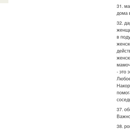
31. м
дома 
32. д
женщи
в под
женск
дейст
женск
мамоч
- это
Любое
Накор
помог
сосед
37. о
Важно
38. р