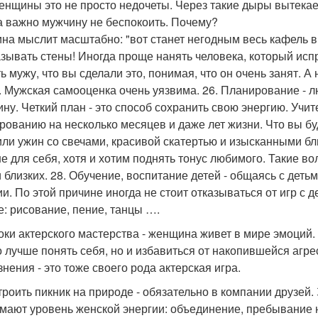
енщины это не просто недочеты. Через такие дыры вытекает
а важно мужчину не беспокоить. Почему?
на мыслит масштабно: "вот станет негодным весь кафель в 
зывать стены! Иногда проще нанять человека, который испр
ь мужу, что вы сделали это, понимая, что он очень занят. А н
. Мужская самооценка очень уязвима. 26. Планирование - 
ну. Четкий план - это способ сохранить свою энергию. Учит
рованию на несколько месяцев и даже лет жизни. Что вы бу
или ужин со свечами, красивой скатертью и изысканными б
е для себя, хотя и хотим поднять тонус любимого. Такие 
и близких. 28. Обучение, воспитание детей - общаясь с дет
ии. По этой причине иногда не стоит отказываться от игр с д
е: рисование, пение, танцы ….
роки актерского мастерства - женщина живет в мире эмоций
о лучше понять себя, но и избавиться от накопившейся агр
знения - это тоже своего рода актерская игра.
строить пикник на природе - обязательно в компании друзей
мают уровень женской энергии: объединение, пребывание 