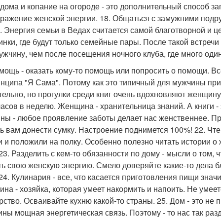
 дома и копание на огороде - это дополнительный способ зап
тражение женской энергии. 18. Общаться с замужними подруг
. Энергия семьи в Ведах считается самой благотворной и ц
инки, где будут только семейные пары. После такой встречи
ужчину, чем после посещения ночного клуба, где много оди
омощь - оказать кому-то помощь или попросить о помощи. В
инципа "Я Сама". Потому как это типичный для мужчины при
тельно, но прогулки среди книг очень вдохновляют женщин
часов в неделю. Женщина - хранительница знаний. А книги -
ны - любое проявление заботы делает нас женственнее. П
ь вам донести сумку. Настроение поднимется 100%! 22. Чте
и и положили на полку. Особенно полезно читать истории о
23. Разделить с кем-то обязанности по дому - мысли о том, 
ть свою женскую энергию. Смело доверяйте какие-то дела 
 24. Кулинария - все, что касается приготовления пищи зна
на - хозяйка, которая умеет накормить и напоить. Не умеете
рство. Осваивайте кухню какой-то страны. 25. Дом - это не 
ны мощная энергетическая связь. Поэтому - то нас так раз