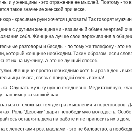
ны и у женщины - это отражение ее мыслей. Поэтому - то в
ется такое значение женской прическе.
никюр - красивые руки хочется целовать! Так говорят мужчин
щение с другими женщинами - взаимный обмен энергией оч
сознания себя. Женщина лучше свои переживания в общени
ительные разговоры и беседы - по тому же телефону - это н
ии, который женщине необходим. Таким образом, если слова
снет их на мужчину. А это не лучший способ.
огулки. Женщине просто необходимо хотя бы раз в день выхо
тельницы очага, связь с природой очень важна!
зыка. Слушать музыку нужно ежедневно. Медитативную, кла
у, например за чашкой чая.
казаться от сложных тем для размышления и переговоров. Д
тяках. Роль "Девочки" дарит непобедимую молодость. Особен
райтесь оставлять дела на работе и не приносить их в дом.
нна с лепестками роз, маслами - это не баловство, а необхо