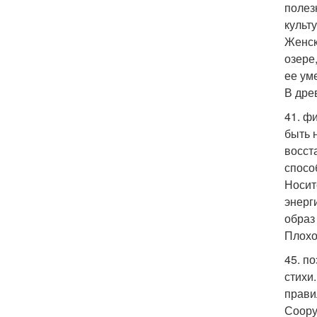
полез
культ
Женск
озере
ее ум
В дре
41. ф
быть 
восст
спосо
Носит
энерг
образ
Плохо
45. п
стихи
прави
Соору