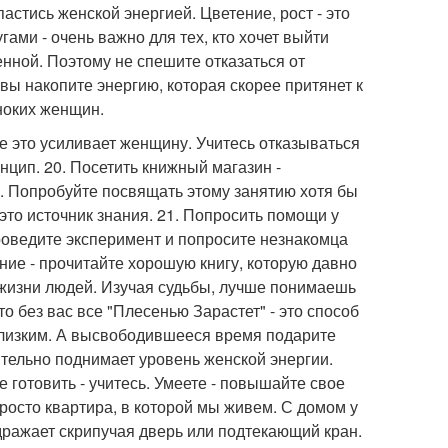
астись женской энергией. Цветение, рост - это
ами - очень важно для тех, кто хочет выйти
енной. Поэтому не спешите отказаться от
 вы накопите энергию, которая скорее притянет к
ноких женщин.
се это усиливает женщину. Учитесь отказываться
нцип. 20. Посетить книжный магазин -
у. Попробуйте посвящать этому занятию хотя бы
 это источник знания. 21. Попросить помощи у
роведите эксперимент и попросите незнакомца
ние - прочитайте хорошую книгу, которую давно
 жизни людей. Изучая судьбы, лучше понимаешь
что без вас все "Плесенью Зарастет" - это способ
близким. А высвободившееся время подарите
чительно поднимает уровень женской энергии.
 готовить - учитесь. Умеете - повышайте свое
просто квартира, в которой мы живем. С домом у
дражает скрипучая дверь или подтекающий кран.