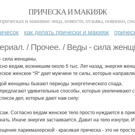
ПРИЧЕСКА И МАКИЯЖ
прическах и макияже лица, новости, отзывы, новинки, сек
ичесок
как делать прически и макияж
причес
ериал. / Прочее. / Веды - сила женщ
- сила женщины.
сно ведам, возникшим около 5 тыс. Лет назад, энергия жен
еское женское "Я" дает мужчине те силы, которые направля
дой женщины бывают периоды энергетического спада.
предлагают удивительные способы, которые увеличивают 
 список дел, которые дают нам силу:
ссаж. Согласно ведам женское тело просто нуждается в при
нать. Иначе энергия застаивается. Давит на тело изнутри. 
сещение парикмахерской - красивая прическа - это не прост