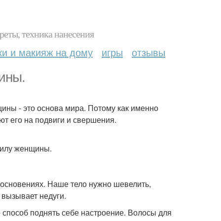
реты, техника нанесения
ки и макияж на дому
игры
отзывы
ины.
щины - это основа мира. Потому как именно
ют его на подвиги и свершения.
силу женщины.
косновениях. Наше тело нужно шевелить,
И вызывает недуги.
о способ поднять себе настроение. Волосы для