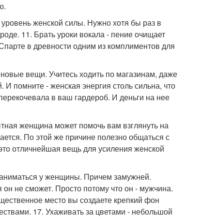
ю.
 уровень женской силы. Нужно хотя бы раз в
оде. 11. Брать уроки вокала - пение очищает
В Спарте в древности одним из комплиментов для
 новые вещи. Учитесь ходить по магазинам, даже
 И помните - женская энергия столь сильна, что
 перекочевала в ваш гардероб. И деньги на нее
ытная женщина может помочь вам взглянуть на
ается. По этой же причине полезно общаться с
 это отличнейшая вещь для усиления женской
о заниматься у женщины. Причем замужней.
 он не сможет. Просто потому что он - мужчина.
бщественное место вы создаете крепкий фон
ствами. 17. Ухаживать за цветами - небольшой