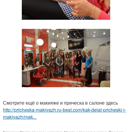
Смотрите ещё о макияже и прическа в салоне здесь
http://pricheska-makiyazh.ru-best.com/kak-delat-pricheski-i-
makiyazh/mak...