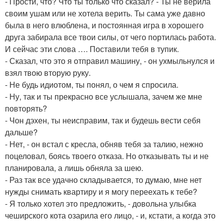
- Прости, что? Что ты только что сказал? - Ты не верила
своим ушам или не хотела верить. Ты сама уже давно
была в него влюблена, и постоянная игра в хорошего
друга забирала все твои силы, от чего портилась работа.
И сейчас эти слова …. Поставили тебя в тупик.
- Сказал, что это я отправил машину, - он ухмыльнулся и
взял твою вторую руку.
- Не будь идиотом, ты понял, о чем я спросила.
- Ну, так и ты прекрасно все услышала, зачем же мне
повторять?
- Чон дэхен, ты неисправим, так и будешь вести себя
дальше?
- Нет, - он встал с кресла, обняв тебя за талию, нежно
поцеловал, боясь твоего отказа. Но отказывать ты и не
планировала, а лишь обняла за шею.
- Раз так все удачно складывается, то думаю, мне нет
нужды снимать квартиру и я могу переехать к тебе?
- Я только хотел это предложить, - довольна улыбка
чеширского кота озарила его лицо, - и, кстати, а когда это