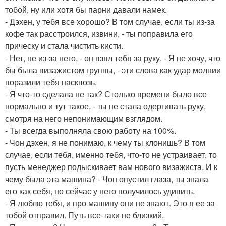
тобой, ну или хотя бы парни давали намек.
- Дэхен, у тебя все хорошо? В том случае, если ты из-за
кофе так расстроился, извини, - ты поправила его
прическу и стала чистить кисти.
- Нет, не из-за него, - он взял тебя за руку. - Я не хочу, что
бы была визажистом группы, - эти слова как удар молнии
поразили тебя насквозь.
- Я что-то сделала не так? Столько времени было все
нормально и тут такое, - ты не стала одергивать руку,
смотря на него непонимающим взглядом.
- Ты всегда выполняла свою работу на 100%.
- Чон дэхен, я не понимаю, к чему ты клонишь? В том
случае, если тебя, именно тебя, что-то не устраивает, то
пусть менеджер подыскивает вам нового визажиста. И к
чему была эта машина? - Чон опустил глаза, ты знала
его как себя, но сейчас у него получилось удивить.
- Я люблю тебя, и про машину они не знают. Это я ее за
тобой отправил. Путь все-таки не близкий.