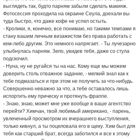
выглядеть так, будто парням забыли сделать макияж.
Фотосессия проходила на окраине Сеула, доехали вы
туда быстро, что даже кофе не успел остыть.
- Кролики, я, конечно, все понимаю, но такими темпами я
стану вашим личным визажистом без права работать с
кем-либо другим. Это немного напрягает. - Ты лучезарно
улыбнулась парням. Зело, увидев тебя, даже со стула
подскочил.
- Нуна, ну не ругайся ты на нас. Кому еще мы можем
доверить столь отважное задание, - мелкий знал как к
тебе подмазаться и при этом не получить за что-нибудь.
Совершенно неважно за что, а тебе оставалось лишь
испортить ему прическу и протянуть фраппе.
- Знаю, знаю, может мне уже вообще в ваше агентство
перейти? Химчан, твой любимый американо, - парень,
увлеченный просмотром их вчерашнего выступления,
только кивнул, а ты поцеловала его в щеку. Хим был для
тебя как старший брат, всегда заботился и все к этому