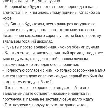
уже привыкли. - Енгук, капучино.
- Я первый кто будет против твоего перевода в наше
агентство Т. и. и ты знаешь тому причины. Спасибо за
кофе.
- Ну Бан, не будь таким, всего лишь раз погуляла со
слиппи и все уже, дорога в агентство мне заказана.
Ежик, чоноп кокосового сиропа у них не было, поэтому
вязла вам горячий шоколад.
- Нуна ты просто волшебница, - чоноп обеими руками
обхватил стакан и вдохнул приятный аромат, - надо все-
таки подумать, как сделать тебя нашим личным
визажистом, мне это идея очень нравится.
- Полностью согласен с ним, но только осторожнее магия
вне хогвартса дело опасное - ендже первый кто был бы
рад такому исходу событий.
- Это все конечно хорошо, но где дэхен. А то его
ванильный латте остынет, - название напитка ты
протянула, и парень не заставил себя долго ждать.
- Т. и. неужели я получу то, что так давно хотел.