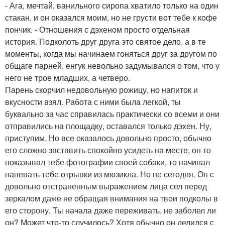
- Ага, мечтай, ванильного сиропа хватило только на один
стакан, и он оказался моим, но не грусти вот тебе к кофе
пончик. - Отношения с дэхеном просто отдельная
история. Подколоть друг друга это святое дело, а в те
моменты, когда мы начинаем гоняться друг за другом по
общаге парней, енгук невольно задумывался о том, что у
него не трое младших, а четверо.
Парень скорчил недовольную рожицу, но напиток и
вкусности взял. Работа с ними была легкой, ты
буквально за час справилась практически со всеми и они
отправились на площадку, оставался только дэхен. Ну,
приступим. Но все оказалось довольно просто, обычно
его сложно заставить спокойно усидеть на месте, он то
показывал тебе фотографии своей собаки, то начинал
напевать тебе отрывки из мюзикла. Но не сегодня. Он с
довольно отстраненным выражением лица сел перед
зеркалом даже не обращая внимания на твои подколы в
его сторону. Ты начала даже переживать, не заболел ли
он? Может что-то случилось? Хотя обычно он делился с