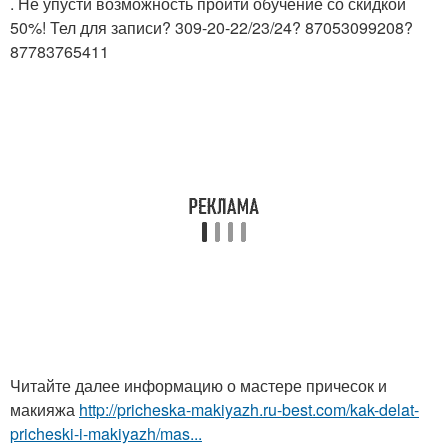
. Не упусти возможность пройти обучение со скидкой
50%! Тел для записи? 309-20-22/23/24? 87053099208?
87783765411
Читайте далее информацию о мастере причесок и
макияжа
http://pricheska-makiyazh.ru-best.com/kak-delat-
pricheski-i-makiyazh/mas...