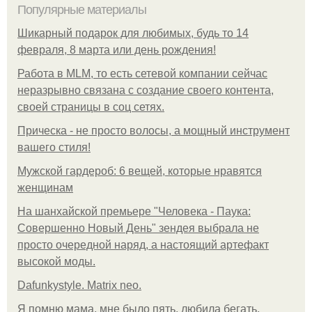
Популярные материалы
Шикарный подарок для любимых, будь то 14
февраля, 8 марта или день рождения!
Работа в MLM, то есть сетевой компании сейчас
неразрывно связана с создание своего контента,
своей страницы в соц сетях.
Прическа - не просто волосы, а мощный инструмент
вашего стиля!
Мужской гардероб: 6 вещей, которые нравятся
женщинам
На шанхайской премьере "Человека - Паука:
Совершенно Новый День" зендея выбрала не
просто очередной наряд, а настоящий артефакт
высокой моды.
Dafunkystyle. Matrix neo.
Я помню мама, мне было пять, любила бегать,