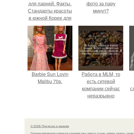
для парней. Факты.
фото за пару
Стандарты красоты
минут?
в южной Корее для
парней?
Barbie Sun Lovin
Работа в MLM, то
Malibu 70s.
есть сетевой
компании сейчас
с
неразрывно
связана с создание
своего контента,
своей страницы в
соц сетях.
© 2026 Прическа и макияж
Полезная информация о прическах и макияже лица, новости, отзывы, новинки, секреты, техник