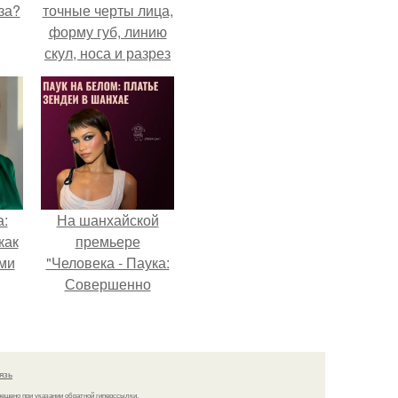
за?
точные черты лица,
форму губ, линию
скул, носа и разрез
глаз.
а:
На шанхайской
как
премьере
ими
"Человека - Паука:
Совершенно
Новый День"
зендея выбрала не
просто очередной
наряд, а настоящий
язь
артефакт высокой
решено при указании обратной гиперссылки.