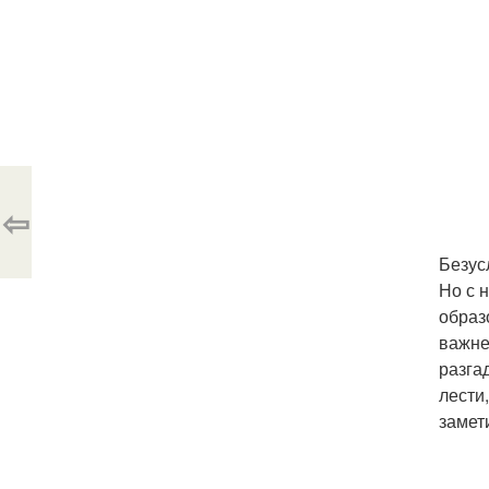
⇦
Безус
Но с 
образ
важне
разга
лести
замети