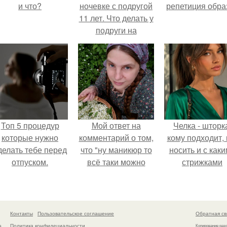
и что?
ночевке с подругой
репетиция обра
11 лет. Что делать у
подруги на
ночёвке?
Топ 5 процедур
Мой ответ на
Челка - шторк
которые нужно
комментарий о том,
кому подходит, 
делать тебе перед
что "ну маникюр то
носить и с как
отпуском.
всё таки можно
стрижками
было бы сделать.
сочетать.
Контакты
Пользовательское соглашение
Обратная св
Политика конфидециальности
а
Копирование раз