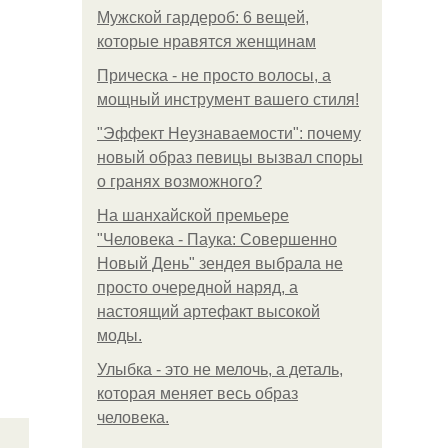
Мужской гардероб: 6 вещей,
которые нравятся женщинам
Прическа - не просто волосы, а
мощный инструмент вашего стиля!
"Эффект Неузнаваемости": почему
новый образ певицы вызвал споры
о гранях возможного?
На шанхайской премьере
"Человека - Паука: Совершенно
Новый День" зендея выбрала не
просто очередной наряд, а
настоящий артефакт высокой
моды.
Улыбка - это не мелочь, а деталь,
которая меняет весь образ
человека.