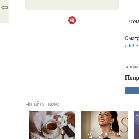
⇦
. Все
Смотр
priche
Категори
Понр
Читайте также