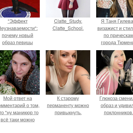
"Эффект
Clatte_Study.
Я Таня Гилева
еузнаваемости":
Clatte_School.
визажист и стил
почему новый
по прическа
образ певицы
города Тюмен
вызвал споры о
гранях
возможного?
Мой ответ на
К старому
Глюкоза смени
омментарий о том,
перманенту можно
образ и удиви
то "ну маникюр то
привыкнуть.
поклонников
всё таки можно
было бы сделать.