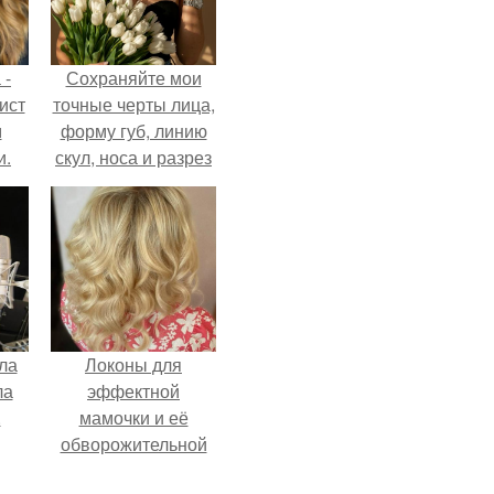
 -
Сохраняйте мои
ист
точные черты лица,
м
форму губ, линию
и.
скул, носа и разрез
глаз.
ла
Локоны для
ла
эффектной
.
мамочки и её
обворожительной
дочурки.