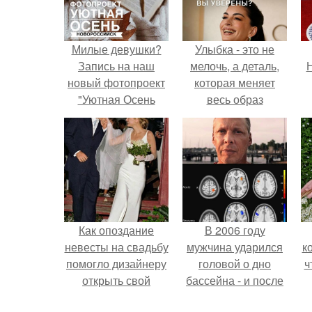
Милые девушки?
Улыбка - это не
Запись на наш
мелочь, а деталь,
Н
новый фотопроект
которая меняет
"Уютная Осень
весь образ
продолжается"?
человека.
Как опоздание
В 2006 году
невесты на свадьбу
мужчина ударился
к
помогло дизайнеру
головой о дно
ч
открыть свой
бассейна - и после
бренд.
этого его жизнь