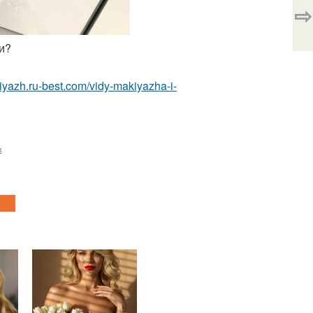
⇨
и?
kiyazh.ru-best.com/vidy-makiyazha-i-
ж