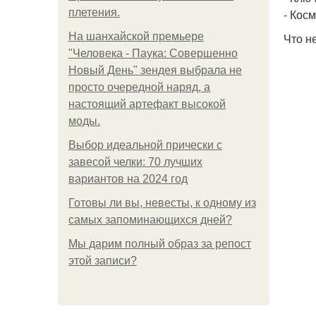
плетения.
- Кос
На шанхайской премьере
Что н
"Человека - Паука: Совершенно
Новый День" зендея выбрала не
просто очередной наряд, а
настоящий артефакт высокой
моды.
Выбор идеальной прически с
завесой челки: 70 лучших
вариантов на 2024 год
Готовы ли вы, невесты, к одному из
самых запоминающихся дней?
Мы дарим полный образ за репост
этой записи?