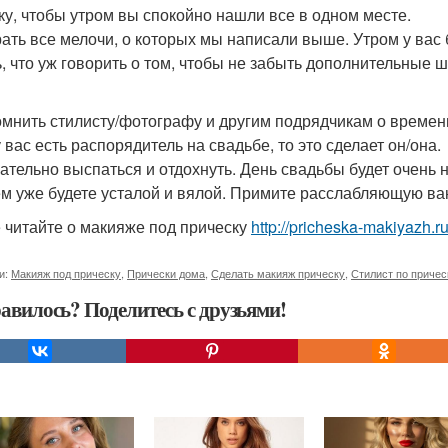
ку, чтобы утром вы спокойно нашли все в одном месте.
рать все мелочи, о которых мы написали выше. Утром у вас 
ь, что уж говорить о том, чтобы не забыть дополнительные ш
омнить стилисту/фотографу и другим подрядчикам о времен
 вас есть распорядитель на свадьбе, то это сделает он/она.
зательно выспаться и отдохнуть. День свадьбы будет очень
ём уже будете усталой и вялой. Примите расслабляющую ван
 читайте о макияже под прическу
http://pricheska-makiyazh.r
и:
Макияж под прическу
,
Прически дома
,
Сделать макияж прическу
,
Стилист по причес
авилось? Поделитесь с друзьями!