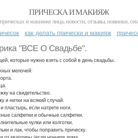
ПРИЧЕСКА И МАКИЯЖ
прическах и макияже лица, новости, отзывы, новинки, сек
ичесок
как делать прически и макияж
причес
рика "ВСЕ О Свадьбе".
щей, которые нужно взять с собой в день свадьбы.
жных мелочей:
порта.
ца.
ожку на свидетельство.
ку и нитки на всякий случай.
 и пластырь, если натрете ноги.
жные салфетки и обычные салфетки.
олнительные чулки или колготки.
льки и лак, чтобы поправить прическу.
чи от квартиры (если ночуете дома.