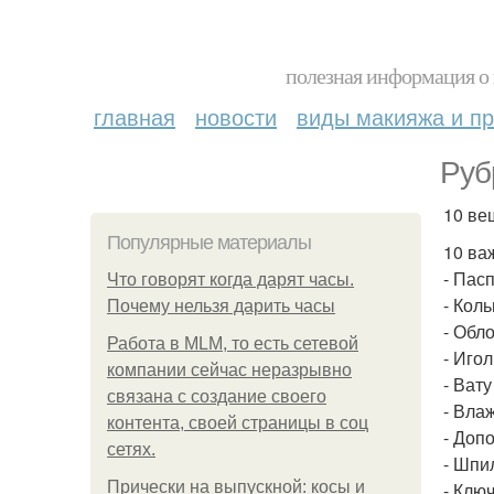
полезная информация о 
главная
новости
виды макияжа и пр
Руб
10 ве
Популярные материалы
10 ва
- Пас
Что говорят когда дарят часы.
- Коль
Почему нельзя дарить часы
- Обл
Работа в MLM, то есть сетевой
- Игол
компании сейчас неразрывно
- Вату
связана с создание своего
- Вла
контента, своей страницы в соц
- Доп
сетях.
- Шпи
Прически на выпускной: косы и
- Клю