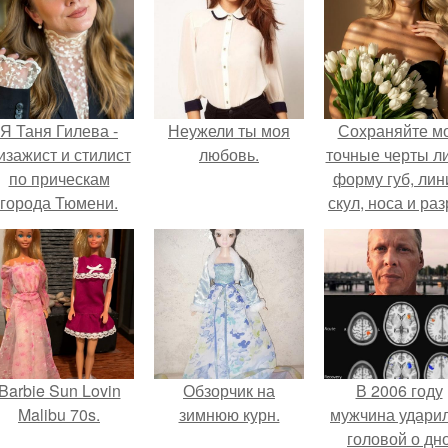
Я Таня Гилева -
Неужели ты моя
Сохраняйте м
изажист и стилист
любовь.
точные черты ли
по прическам
форму губ, ли
города Тюмени.
скул, носа и раз
глаз.
Barbie Sun Lovin
Обзорчик на
В 2006 году
Malibu 70s.
зимнюю курн.
мужчина удари
головой о дн