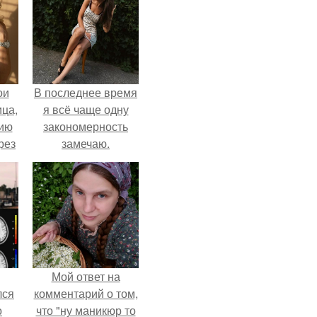
ои
В последнее время
ца,
я всё чаще одну
нию
закономерность
рез
замечаю.
Мой ответ на
лся
комментарий о том,
о
что "ну маникюр то