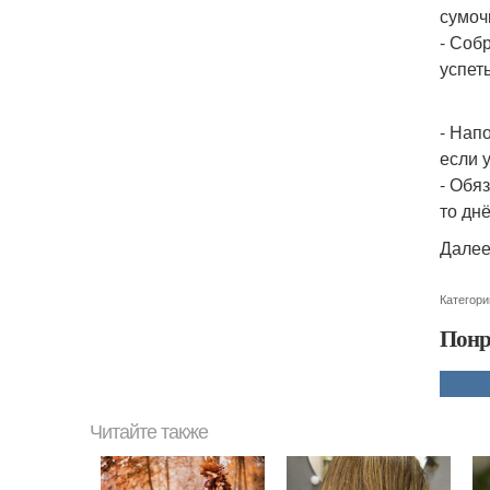
сумоч
- Соб
успет
- Нап
если у
- Обя
то дн
Далее
Категори
Понр
Читайте также