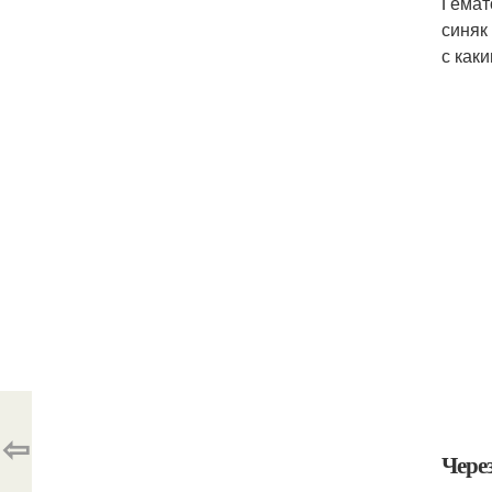
Гемат
синяк
с как
⇦
Через