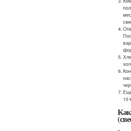
Ком
пол
мес
сме
Отв
Пос
вар
фор
Хле
хол
Кон
нас
чер
Ещё
10 
Как
(св