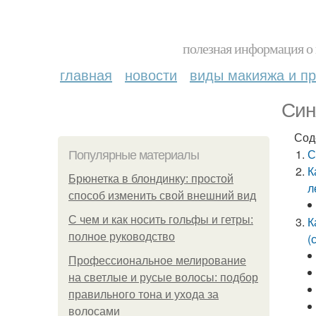
полезная информация о 
главная
новости
виды макияжа и пр
Син
Сод
С
Популярные материалы
К
Брюнетка в блондинку: простой
л
способ изменить свой внешний вид
С чем и как носить гольфы и гетры:
К
полное руководство
(
Профессиональное мелирование
на светлые и русые волосы: подбор
правильного тона и ухода за
волосами