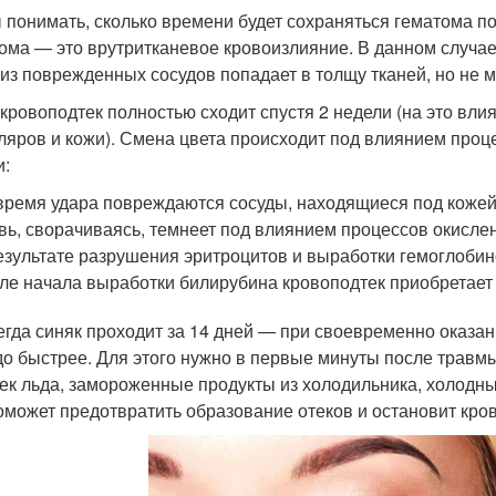
 понимать, сколько времени будет сохраняться гематома под
ома — это врутритканевое кровоизлияние. В данном случа
 из поврежденных сосудов попадает в толщу тканей, но не 
кровоподтек полностью сходит спустя 2 недели (на это вли
ляров и кожи). Смена цвета происходит под влиянием проце
и:
время удара повреждаются сосуды, находящиеся под кожей,
вь, сворачиваясь, темнеет под влиянием процессов окислен
езультате разрушения эритроцитов и выработки гемоглобин
ле начала выработки билирубина кровоподтек приобретает 
егда синяк проходит за 14 дней — при своевременно оказа
до быстрее. Для этого нужно в первые минуты после травм
чек льда, замороженные продукты из холодильника, холодный
оможет предотвратить образование отеков и остановит кро