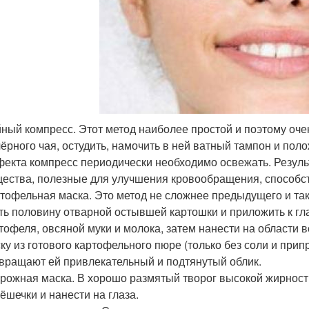
ный компресс. Этот метод наиболее простой и поэтому оче
чёрного чая, остудить, намочить в ней ватный тампон и поло
екта компресс периодически необходимо освежать. Результ
ества, полезные для улучшения кровообращения, способс
тофельная маска. Это метод не сложнее предыдущего и та
ть половину отварной остывшей картошки и приложить к гла
тофеля, овсяной муки и молока, затем нанести на области в
ку из готового картофельного пюре (только без соли и прип
вращают ей привлекательный и подтянутый облик.
рожная маска. В хорошо размятый творог высокой жирност
ёшечки и нанести на глаза.