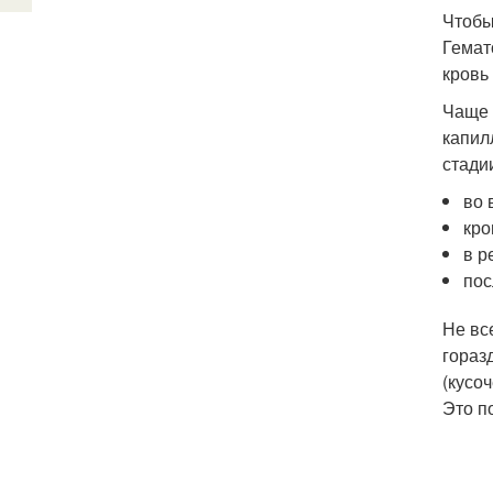
Чтобы
Гемат
кровь
Чаще 
капил
стади
во 
кро
в р
пос
Не вс
гораз
(кусо
Это п