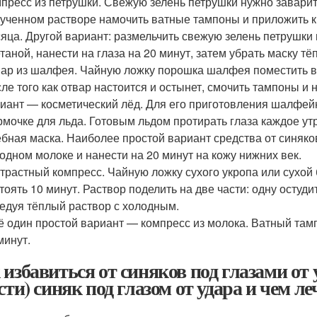
пресс из петрушки. Свежую зелень петрушки нужно заварить
ученном растворе намочить ватные тампоны и приложить к 
яца. Другой вариант: размельчить свежую зелень петрушки
таной, нанести на глаза на 20 минут, затем убрать маску тё
ар из шалфея. Чайную ложку порошка шалфея поместить в с
ле того как отвар настоится и остынет, смочить тампоны и 
иант — косметический лёд. Для его приготовления шалфей
мочке для льда. Готовым льдом протирать глаза каждое ут
бная маска. Наиболее простой вариант средства от синяко
одном молоке и нанести на 20 минут на кожу нижних век.
трастный компресс. Чайную ложку сухого укропа или сухой
тоять 10 минут. Раствор поделить на две части: одну остуди
едуя тёплый раствор с холодным.
 один простой вариант — компресс из молока. Ватный тамп
минут.
 избавиться от синяков под глазами от 
ести) синяк под глазом от удара и чем л