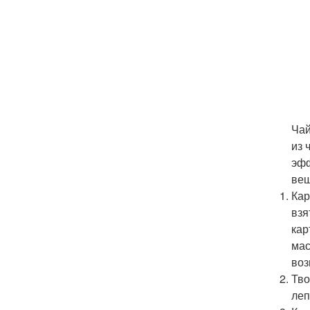
Чай
из 
эфф
вещ
Кар
взя
кар
мас
воз
Тво
леп