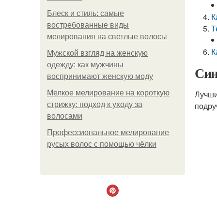
Блеск и стиль: самые
К
востребованные виды
Т
мелирования на светлые волосы
К
Мужской взгляд на женскую
одежду: как мужчины
Син
воспринимают женскую моду
Мелкое мелирование на короткую
Лучши
стрижку: подход к уходу за
подру
волосами
Профессиональное мелирование
русых волос с помощью чёлки