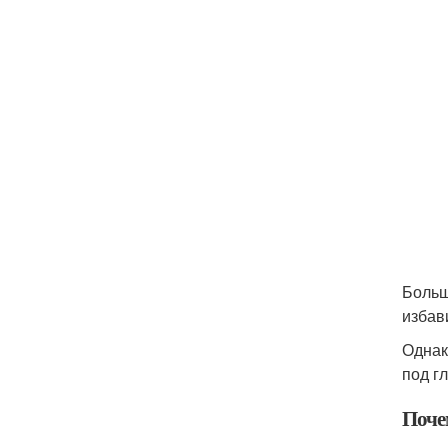
Больш
избав
Однак
под г
Поче