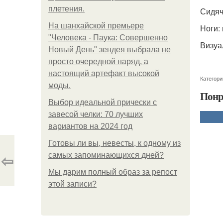
плетения.
Сидяч
На шанхайской премьере
Ноги:
"Человека - Паука: Совершенно
Визуа
Новый День" зендея выбрала не
просто очередной наряд, а
настоящий артефакт высокой
Категори
моды.
Понр
Выбор идеальной прически с
завесой челки: 70 лучших
вариантов на 2024 год
Готовы ли вы, невесты, к одному из
⇦
самых запоминающихся дней?
Мы дарим полный образ за репост
этой записи?