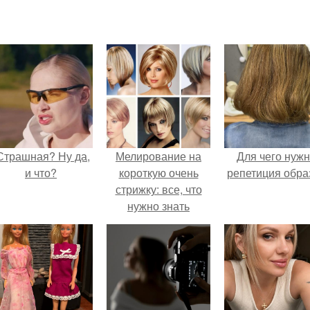
Страшная? Ну да,
Мелирование на
Для чего нуж
и что?
короткую очень
репетиция обра
стрижку: все, что
нужно знать