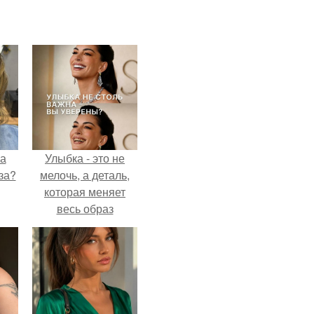
на
Улыбка - это не
за?
мелочь, а деталь,
которая меняет
весь образ
человека.