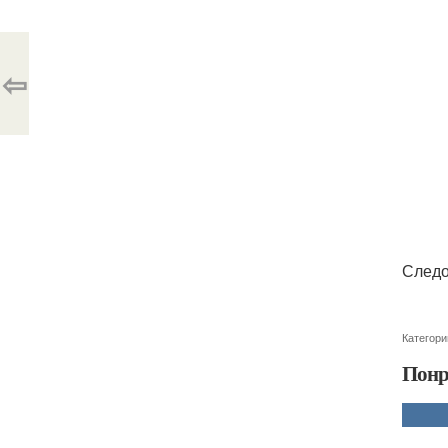
⇦
Следо
Категори
Понр