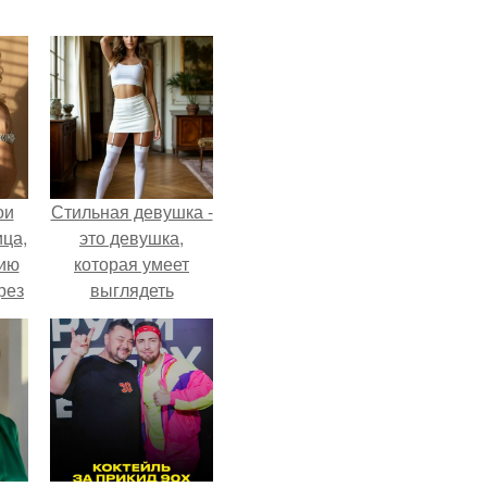
ои
Стильная девушка -
ца,
это девушка,
нию
которая умеет
рез
выглядеть
привлекательно и
элегантно в любои
ситуации.