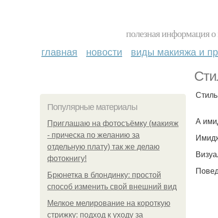
полезная информация о 
главная
новости
виды макияжа и пр
Сти
Стиль
Популярные материалы
А ими
Приглашаю на фотосъёмку (макияж
- прическа по желанию за
Имидж
отдельную плату) так же делаю
Визуа
фотокнигу!
Повед
Брюнетка в блондинку: простой
способ изменить свой внешний вид
Мелкое мелирование на короткую
стрижку: подход к уходу за