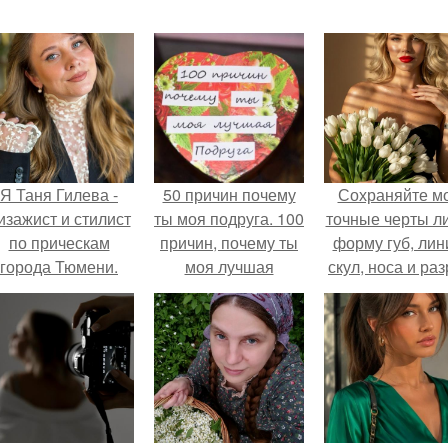
Я Таня Гилева -
50 причин почему
Сохраняйте м
изажист и стилист
ты моя подруга. 100
точные черты ли
по прическам
причин, почему ты
форму губ, ли
города Тюмени.
моя лучшая
скул, носа и раз
подруга.
глаз.