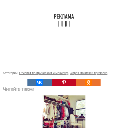
Категории:
Стилист по прическам и макияжу
,
Образ макияж и прическа
Читайте также