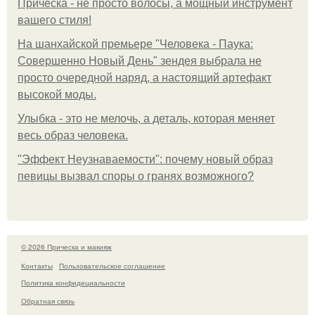
Прическа - не просто волосы, а мощный инструмент
вашего стиля!
На шанхайской премьере "Человека - Паука:
Совершенно Новый День" зендея выбрала не
просто очередной наряд, а настоящий артефакт
высокой моды.
Улыбка - это не мелочь, а деталь, которая меняет
весь образ человека.
"Эффект Неузнаваемости": почему новый образ
певицы вызвал споры о гранях возможного?
© 2026 Прическа и макияж
Контакты
Пользовательское соглашение
Политика конфидециальности
Обратная связь