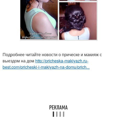
Подробнее читайте новости о прическе и макияж с
выездом на дом
http://pricheska-makiyazh.ru-
best.com/pricheski-i-makiyazh-na-domu/prich...