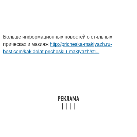
Больше информационных новостей о стильных
прическах и макияж
http://pricheska-makiyazh.ru-
best.com/kak-delat-pricheski-i-makiyazh/sti...