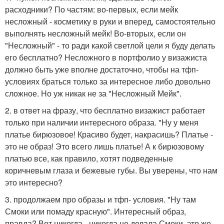
расходники? По частям: во-первых, если мейк
несложный - косметику в руки и вперед, самостоятельно
выполнять несложный мейк! Во-вторых, если он
"Несложный" - то ради какой светлой цели я буду делать
его бесплатно? Несложного в портфолио у визажиста
должно быть уже вполне достаточно, чтобы на тфп-
условиях браться только за интересное либо довольно
сложное. Но уж никак не за "Несложный Мейк".
2. в ответ на фразу, что бесплатно визажист работает
только при наличии интересного образа. "Ну у меня
платье бирюзовое! Красиво будет, накрасишь? Платье -
это не образ! Это всего лишь платье! А к бирюзовому
платью все, как правило, хотят подведенные
коричневым глаза и бежевые губы. Вы уверены, что нам
это интересно?
3. продолжаем про образы и тфп- условия. "Ну там
Смоки или помаду красную". Интересный образ,
правда? Вот никогда - никогда не делала Смоки, это же