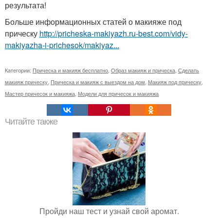
результата!
Больше информационных статей о макияже под
прическу
http://pricheska-makiyazh.ru-best.com/vidy-
makiyazha-i-prichesok/makiyaz...
Категории:
Прическа и макияж бесплатно
,
Образ макияж и прическа
,
Сделать
макияж прическу
,
Прическа и макияж с выездом на дом
,
Макияж под прическу
,
Мастер причесок и макияжа
,
Модели для причесок и макияжа
Читайте также
Пройди наш тест и узнай свой аромат.