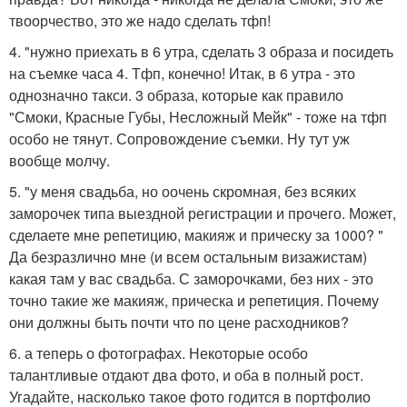
твоорчество, это же надо сделать тфп!
4. "нужно приехать в 6 утра, сделать 3 образа и посидеть
на съемке часа 4. Тфп, конечно! Итак, в 6 утра - это
однозначно такси. 3 образа, которые как правило
"Смоки, Красные Губы, Несложный Мейк" - тоже на тфп
особо не тянут. Сопровождение съемки. Ну тут уж
вообще молчу.
5. "у меня свадьба, но оочень скромная, без всяких
заморочек типа выездной регистрации и прочего. Может,
сделаете мне репетицию, макияж и прическу за 1000? "
Да безразлично мне (и всем остальным визажистам)
какая там у вас свадьба. С заморочками, без них - это
точно такие же макияж, прическа и репетиция. Почему
они должны быть почти что по цене расходников?
6. а теперь о фотографах. Некоторые особо
талантливые отдают два фото, и оба в полный рост.
Угадайте, насколько такое фото годится в портфолио