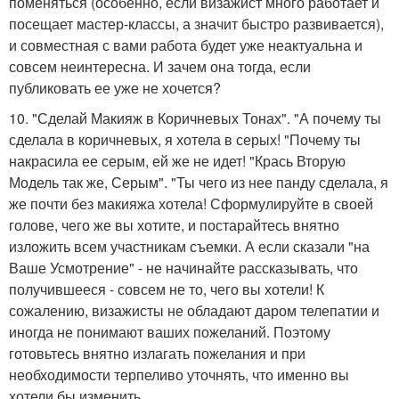
поменяться (особенно, если визажист много работает и
посещает мастер-классы, а значит быстро развивается),
и совместная с вами работа будет уже неактуальна и
совсем неинтересна. И зачем она тогда, если
публиковать ее уже не хочется?
10. "Сделай Макияж в Коричневых Тонах". "А почему ты
сделала в коричневых, я хотела в серых! "Почему ты
накрасила ее серым, ей же не идет! "Крась Вторую
Модель так же, Серым". "Ты чего из нее панду сделала, я
же почти без макияжа хотела! Сформулируйте в своей
голове, чего же вы хотите, и постарайтесь внятно
изложить всем участникам съемки. А если сказали "на
Ваше Усмотрение" - не начинайте рассказывать, что
получившееся - совсем не то, чего вы хотели! К
сожалению, визажисты не обладают даром телепатии и
иногда не понимают ваших пожеланий. Поэтому
готовьтесь внятно излагать пожелания и при
необходимости терпеливо уточнять, что именно вы
хотели бы изменить.