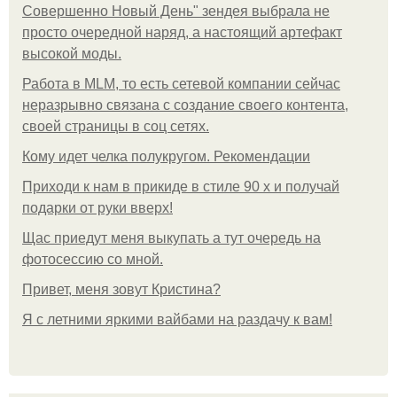
Совершенно Новый День" зендея выбрала не
просто очередной наряд, а настоящий артефакт
высокой моды.
Работа в MLM, то есть сетевой компании сейчас
неразрывно связана с создание своего контента,
своей страницы в соц сетях.
Кому идет челка полукругом. Рекомендации
Приходи к нам в прикиде в стиле 90 х и получай
подарки от руки вверх!
Щас приедут меня выкупать а тут очередь на
фотосессию со мной.
Привет, меня зовут Кристина?
Я с летними яркими вайбами на раздачу к вам!