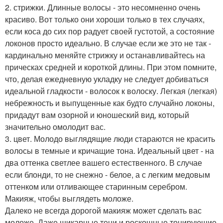
2. стрижки. Длинные волосы - это несомненно очень
красиво. Вот только они хороши только в тех случаях,
если коса до сих пор радует своей густотой, а состояние
локонов просто идеально. В случае если же это не так -
кардинально меняйте стрижку и останавливайтесь на
прическах средней и короткой длины. При этом помните,
что, делая ежедневную укладку не следует добиваться
идеальной гладкости - волосок к волоску. Легкая (легкая)
небрежность и выпущенные как будто случайно локоны,
придадут вам озорной и юношеский вид, который
значительно омолодит вас.
3. цвет. Молодо выглядящие люди стараются не красить
волосы в темные и кричащие тона. Идеальный цвет - на
два оттенка светлее вашего естественного. В случае
если блонди, то не снежно - белое, а с легким медовым
оттенком или отливающее старинным серебром.
Макияж, чтобы выглядеть моложе.
Далеко не всегда дорогой макияж может сделать вас
моложе. Даже шикарные тени и роскошные тонирующие