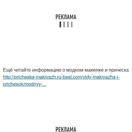
Ещё читайте информацию о модном макияже и прическа
http://pricheska-makiyazh.ru-best.com/vidy-makiyazha-i-
prichesok/modnyy-...