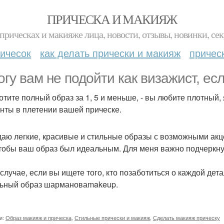
ПРИЧЕСКА И МАКИЯЖ
прическах и макияже лица, новости, отзывы, новинки, сек
ичесок
как делать прически и макияж
причес
огу вам не подойти как визажист, есл
хотите полный образ за 1, 5 и меньше, - вы любите плотный
нты в плетении вашей прическе.
даю легкие, красивые и стильные образы с возможными акц
чтобы ваш образ был идеальным. Для меня важно подчеркну
 случае, если вы ищете того, кто позаботиться о каждой де
ьный образ шармановаmakeup.
и:
Образ макияж и прическа
,
Стильные прически и макияж
,
Сделать макияж прическу