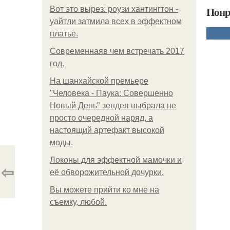
Понр
Вот это вырез: роузи хантингтон -
уайтли затмила всех в эффектном
платьe.
Современнаяв чем встречать 2017
год.
На шанхайской премьере
"Человека - Паука: Совершенно
Новый День" зендея выбрала не
просто очередной наряд, а
настоящий артефакт высокой
моды.
Локоны для эффектной мамочки и
⇦
её обворожительной дочурки.
Вы можете прийти ко мне на
съемку, любой.