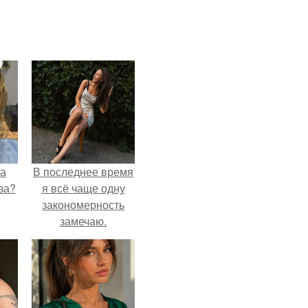
на
В последнее время
за?
я всё чаще одну
закономерность
замечаю.