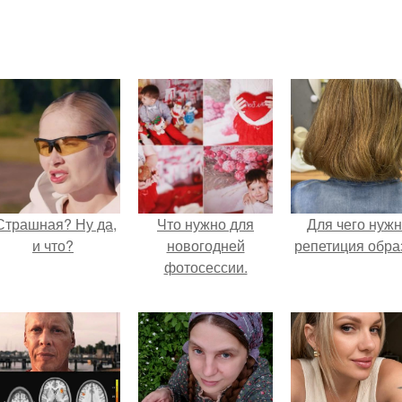
Страшная? Ну да,
Что нужно для
Для чего нуж
и что?
новогодней
репетиция обра
фотосессии.