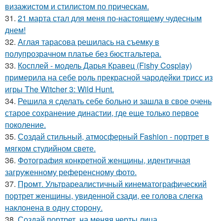
визажистом и стилистом по прическам.
31.
21 марта стал для меня по-настоящему чудесным
днем!
32.
Аглая тарасова решилась на съемку в
полупрозрачном платье без бюстгальтера.
33.
Косплей - модель Дарья Кравец (Fishy Cosplay)
примерила на себе роль прекрасной чародейки трисс из
игры The Witcher 3: Wild Hunt.
34.
Решила я сделать себе больно и зашла в свое очень
старое сохранение династии, где еще только первое
поколение.
35.
Создай стильный, атмосферный Fashion - портрет в
мягком студийном свете.
36.
Фотография конкретной женщины, идентичная
загруженному референсному фото.
37.
Промт. Ультрареалистичный кинематографический
портрет женщины, увиденной сзади, ее голова слегка
наклонена в одну сторону.
38.
Создай портрет, на меняя черты лица.