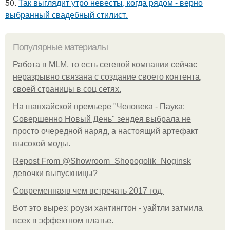
50.
Так выглядит утро невесты, когда рядом - верно
выбранный свадебный стилист.
Популярные материалы
Работа в MLM, то есть сетевой компании сейчас
неразрывно связана с создание своего контента,
своей страницы в соц сетях.
На шанхайской премьере "Человека - Паука:
Совершенно Новый День" зендея выбрала не
просто очередной наряд, а настоящий артефакт
высокой моды.
Repost From @Showroom_Shopogolik_Noginsk
девочки выпускницы?
Современнаяв чем встречать 2017 год.
Вот это вырез: роузи хантингтон - уайтли затмила
всех в эффектном платьe.