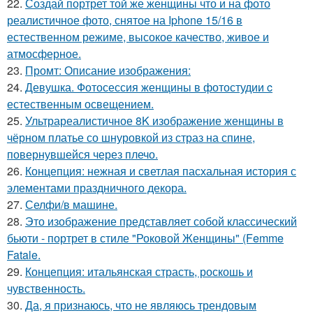
22.
Создай портрет той же женщины что и на фото
реалистичное фото, снятое на Iphone 15/16 в
естественном режиме, высокое качество, живое и
атмосферное.
23.
Промт: Описание изображения:
24.
Девушка. Фотосессия женщины в фотостудии c
естественным освещением.
25.
Ультрареалистичное 8K изображение женщины в
чёрном платье со шнуровкой из страз на спине,
повернувшейся через плечо.
26.
Концепция: нежная и светлая пасхальная история с
элементами праздничного декора.
27.
Селфи/в машине.
28.
Это изображение представляет собой классический
бьюти - портрет в стиле "Роковой Женщины" (Femme
Fatale.
29.
Концепция: итальянская страсть, роскошь и
чувственность.
30.
Да, я признаюсь, что не являюсь трендовым