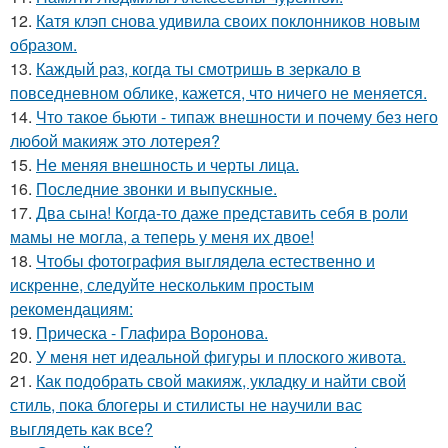
12.
Катя клэп снова удивила своих поклонников новым
образом.
13.
Каждый раз, когда ты смотришь в зеркало в
повседневном облике, кажется, что ничего не меняется.
14.
Что такое бьюти - типаж внешности и почему без него
любой макияж это лотерея?
15.
Не меняя внешность и черты лица.
16.
Последние звонки и выпускные.
17.
Два сына! Когда-то даже представить себя в роли
мамы не могла, а теперь у меня их двое!
18.
Чтобы фотография выглядела естественно и
искренне, следуйте нескольким простым
рекомендациям:
19.
Прическа - Глафира Воронова.
20.
У меня нет идеальной фигуры и плоского живота.
21.
Как подобрать свой макияж, укладку и найти свой
стиль, пока блогеры и стилисты не научили вас
выглядеть как все?