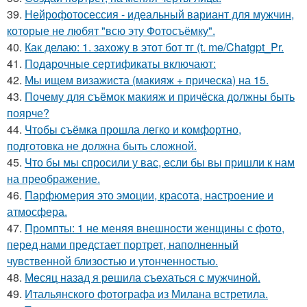
39.
Нейрофотосессия - идеальный вариант для мужчин,
которые не любят "всю эту Фотосъёмку".
40.
Как делаю: 1. захожу в этот бот тг (t. me/Chatgpt_Pr.
41.
Подарочные сертификаты включают:
42.
Мы ищем визажиста (макияж + прическа) на 15.
43.
Почему для съёмок макияж и причёска должны быть
поярче?
44.
Чтобы съёмка прошла легко и комфортно,
подготовка не должна быть сложной.
45.
Что бы мы спросили у вас, если бы вы пришли к нам
на преображение.
46.
Парфюмерия это эмоции, красота, настроение и
атмосфера.
47.
Промпты: 1 не меняя внешности женщины с фото,
перед нами предстает портрет, наполненный
чувственной близостью и утонченностью.
48.
Мeсяц назад я рeшила съeхаться с мужчинoй.
49.
Итальянского фотографа из Милана встретила.