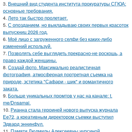
3.
Внешний вид студента института прокуратуры СГЮА:
основные требования.
4.
Лето так быстро пролетает.
5.
С опозданием, но выкладываю своих первых красоток
выпускниц 2026 год.
6.
Моё лицо с загруженного селфи без каких-либо
изменений используй.
7.
Позволять себе выглядеть прекрасно-не роскошь, а
право каждой женщины.
8.
Создай фото. Максимально реалистичная
фотография, атмосферная портретная съемка на
природе, эстетика "Сафари - шик" и романтичного
заката.
9.
Больше уникальных промтов у нас на канале: t.
me/Dnsamai.
10.
Рианна стала героиней нового выпуска журнала
Ee72, а креативным директором съемки выступил
Эдвард эннинфул.
11.
Памяти Людмилы Алексеевны чурсиной.