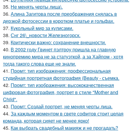
35.
Не менять черты лица\.
36.
Алина Загитова после преображения снялась в
дерзкой фотосессии в коротком платье и гольфах.
37.
Кукольный мир за кулисами.
38.
Снг 26\_новости Железногорск.
39.
Критически важно: сохранение внешности.
40.
В 2002 году Гвинет пэлтроу пришла на главную
кинопремию мира не за статуэткой, а за Хайпом - хотя
тогда такого слова еще не знали.
41.
Промт: тип изображения: профессиональная
студийная портретная фотография (Beauty - съемка.
42.
Промт: тип изображения: высококачественная
цифровая фотография, портрет в стиле "Mother and
Child".
43.
Промт: Создай портрет, не меняя черты лица.
44.
За каждым моментом в свете софитов стоит целая
команда, которая сияет не менее ярко!
45.
Как выбрать свадебный макияж и не прогадать?