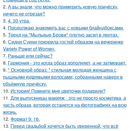
2.
А вы знали, что можно примерить новую причёску,
ничего не отрезая?
3.
4: 30 утра.
4.
Продолжаю знакомить вас с новыми блайндбоксами.
5.
Тренд на "Мыльные Брови" плотно засел в лентах.
6.
Сидни Суини покорила гостей образом на вечеринке
Variety Power of Women.
7.
Раньше или сейчас?
8.
Гармония - это когда образ дополняет, а не затмевает.
9.
* Основной образ: * стильная молодая женщина с
пышными кудрявыми волосами, собранными наверх в
объёмную причёску.
10.
История! Помните мне цветочки подарили?
11.
Для выпускницы макияж - это не просто косметика, а
часть образа, которая останется на фотографиях на всю
жизнь.
12.
Формат 9: 16.
13.
Перед свадьбой хочется быть уверенной, что всё