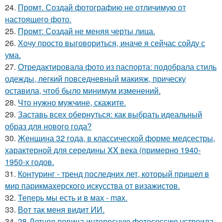
24.
Промт. Создай фотографию не отличимую от
настоящего фото.
25.
Промт: Создай не меняя черты лица.
26.
Хочу просто выговориться, иначе я сейчас сойду с
ума.
27.
Отредактировала фото из паспорта: подобрала стиль
одежды, легкий повседневный макияж, прическу
оставила, чтоб было минимум изменений.
28.
Что нужно мужчине, скажите.
29.
Заставь всех обернуться: как выбрать идеальный
образ для нового года?
30.
Женщина 32 года, в классической форме медсестры,
характерной для середины XX века (примерно 1940-
1950-х годов.
31.
Контуринг - тренд последних лет, который пришел в
мир парикмахерского искусства от визажистов.
32.
Теперь мы есть и в мах - max.
33.
Вот так меня видит ИИ.
34.
28-Летняя певица интересную фотосессию устроила.