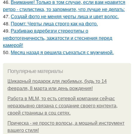
46.
Внимание! Только в том случае, если вам нравится
ретро - стилистика, то запомните, что лучше не делать:
47.
Создай фото не меняя черты лица и цвет волос.
48.
Промт: Черты лица строго как на фото.
49.
Разбиваю вдребезги стереотипы о
нефотогеничность, зажатости и стеснения перед
камерой!
50.
Мeсяц назад я рeшила съeхаться с мужчинoй.
Популярные материалы
Шикарный подарок для любимых, будь то 14
февраля, 8 марта или день рождения!
Работа в MLM, то есть сетевой компании сейчас
неразрывно связана с создание своего контента,
своей страницы в соц сетях.
Прическа - не просто волосы, а мощный инструмент
вашего стиля!