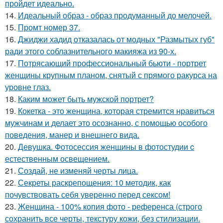
пройдет идеально.
14.
Идеальный образ - образ продуманный до мелочей.
15.
Промт номер 37.
16.
Джиджи хадид отказалась от модных "Размытых губ"
ради этого соблазнительного макияжа из 90-х.
17.
Потрясающий профессиональный бьюти - портрет
женщины крупным планом, снятый с прямого ракурса на
уровне глаз.
18.
Каким может быть мужской портрет?
19.
Кокетка - это женщина, которая стремится нравиться
мужчинам и делает это осознанно, с помощью особого
поведения, манер и внешнего вида.
20.
Девушка. Фотосессия женщины в фотостудии c
естественным освещением.
21.
Создай, не изменяй черты лица.
22.
Секреты раскрепощения: 10 методик, как
почувствовать себя уверенно перед сексом!
23.
Женщина - 100% копия фото - референса (строго
сохранить все черты, текстуру кожи, без стилизации.