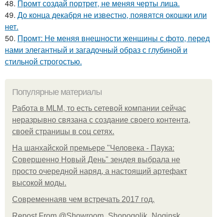
48.
Промт создай портрет, не меняя черты лица.
49.
До конца декабря не известно, появятся окошки или
нет.
50.
Промт: Не меняя внешности женщины с фото, перед
нами элегантный и загадочный образ с глубиной и
стильной строгостью.
Популярные материалы
Работа в MLM, то есть сетевой компании сейчас
неразрывно связана с создание своего контента,
своей страницы в соц сетях.
На шанхайской премьере "Человека - Паука:
Совершенно Новый День" зендея выбрала не
просто очередной наряд, а настоящий артефакт
высокой моды.
Современнаяв чем встречать 2017 год.
Repost From @Showroom_Shopogolik_Noginsk