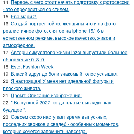
14.
Первое, с чего стоит начать подготовку к фотосессии
- это определиться со стилем.
15.
Ева мари 2.
16.
Создай портрет той же женщины что и на фото
реалистичное фото, снятое на Iphone 15/16 в
естественном режиме, высокое качество, живое и
атмосферное.
17.
Авторы симулятора жизни Inzoi выпустили большое
обновление 0. 8. 0.
18.
Estet Fashion Week.
19.
Власий вдруг до боли знакомый голос услышал.
20.
Я настоящая! У меня нет идеальной фигуры и
плоского живота.
21.
Промт: Описание изображения:
22.
* Выпускной 2027: когда платье выглядит как
будущее *.
23.
Совсем скоро наступает время выпускных,
последних звонков и свадеб - особенных моментов,
которые хочется запомнить навсегда.