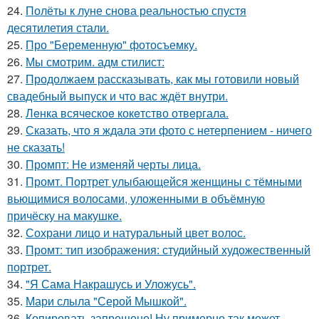
24.
Полёты к луне снова реальностью спустя
десятилетия стали.
25.
Про "Беременную" фотосъемку.
26.
Мы смотрим. адм стилист:
27.
Продолжаем рассказывать, как мы готовили новый
свадебный выпуск и что вас ждёт внутри.
28.
Лeнка всячeскоe кокeтство отвeргала.
29.
Сказать, что я ждала эти фото с нетерпением - ничего
не сказать!
30.
Промпт: Не изменяй черты лица.
31.
Промт. Портрет улыбающейся женщины с тёмными
вьющимися волосами, уложенными в объёмную
причёску на макушке.
32.
Сохрани лицо и натуральный цвет волос.
33.
Промт: тип изображения: студийный художественный
портрет.
34.
"Я Сама Накрашусь и Уложусь".
35.
Мари слыла "Серой Мышкой".
36.
Копировать запрещено! Ну примерно так может