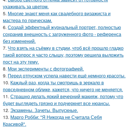
ухаживать за цветом.
5.
Многие знают меня как свадебного визажиста и
мастера по прическам.
6.
Создай эффектный журнальный портрет, полностью
сохранив внешность с загруженного фото - референса
без изменений.
7.
Что взять на съёмку в студии, чтоб всё прошло гладко
такой вопрос я часто слышу, поэтому решила выложить
пост на эту тему.
8.
Мои эксперименты с фотографией.
9.
Перед отпуском успела навести ещё немного красоты.
10.
Каждый раз, когда ты смотришь в зеркало в
повседневном облике, кажется, что ничего не меняется.
11.
Страшно делать яркий вечерний макияж, потому что
будет выглядеть грязно и подчеркнет все нюансы.
12.
Экзамены. Зачеты. Выпускные.
13.
Марго Робби: "Я Никогда не Считала Себя
Красивой".