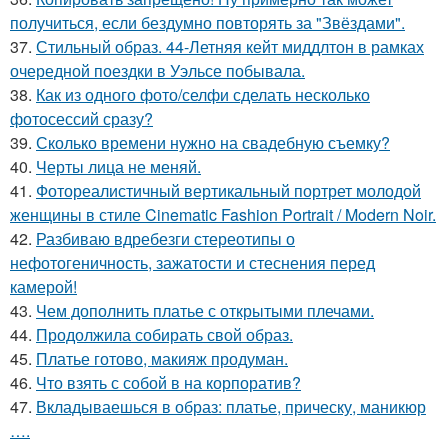
получиться, если бездумно повторять за "Звёздами".
37.
Стильный образ. 44-Летняя кейт миддлтон в рамках
очередной поездки в Уэльсе побывала.
38.
Как из одного фото/селфи сделать несколько
фотосессий сразу?
39.
Сколько времени нужно на свадебную съемку?
40.
Черты лица не меняй.
41.
Фотореалистичный вертикальный портрет молодой
женщины в стиле Cinematic Fashion Portrait / Modern Noir.
42.
Разбиваю вдребезги стереотипы о
нефотогеничность, зажатости и стеснения перед
камерой!
43.
Чем дополнить платье с открытыми плечами.
44.
Продолжила собирать свой образ.
45.
Платье готово, макияж продуман.
46.
Что взять с собой в на корпоратив?
47.
Вкладываешься в образ: платье, прическу, маникюр
….