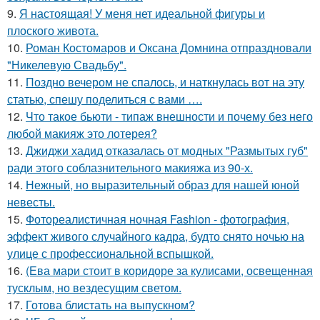
9.
Я настоящая! У меня нет идеальной фигуры и
плоского живота.
10.
Роман Костомаров и Оксана Домнина отпраздновали
"Никелевую Свадьбу".
11.
Поздно вечером не спалось, и наткнулась вот на эту
статью, спешу поделиться с вами ….
12.
Что такое бьюти - типаж внешности и почему без него
любой макияж это лотерея?
13.
Джиджи хадид отказалась от модных "Размытых губ"
ради этого соблазнительного макияжа из 90-х.
14.
Нежный, но выразительный образ для нашей юной
невесты.
15.
Фотореалистичная ночная Fashion - фотография,
эффект живого случайного кадра, будто снято ночью на
улице с профессиональной вспышкой.
16.
(Ева мари стоит в коридоре за кулисами, освещенная
тусклым, но вездесущим светом.
17.
Готова блистать на выпускном?