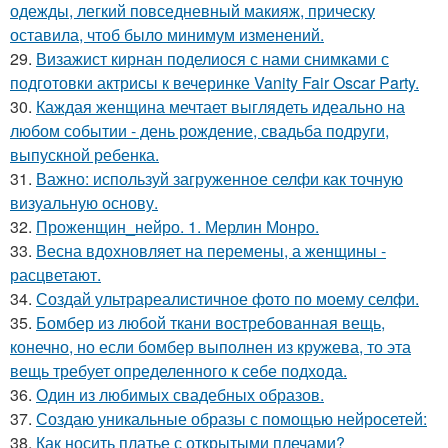
одежды, легкий повседневный макияж, прическу
оставила, чтоб было минимум изменений.
29.
Визажист кирнан поделиося с нами снимками с
подготовки актрисы к вечеринке Vanity Fair Oscar Party.
30.
Каждая женщина мечтает выглядеть идеально на
любом событии - день рождение, свадьба подруги,
выпускной ребенка.
31.
Важно: используй загруженное селфи как точную
визуальную основу.
32.
Проженщин_нейро. 1. Мерлин Монро.
33.
Весна вдохновляет на перемены, а женщины -
расцветают.
34.
Создай ультрареалистичное фото по моему селфи.
35.
Бомбер из любой ткани востребованная вещь,
конечно, но если бомбер выполнен из кружева, то эта
вещь требует определенного к себе подхода.
36.
Один из любимых свадебных образов.
37.
Создаю уникальные образы с помощью нейросетей:
38.
Как носить платье с открытыми плечами?