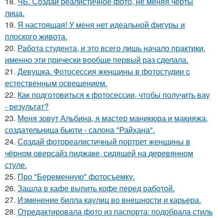
18.
ЧБ. Создай реалистичное фото, не меняя черты
лица.
19.
Я настоящая! У меня нет идеальной фигуры и
плоского живота.
20.
Работа студента, и это всего лишь начало практики,
именно эти прически вообще первый раз сделала.
21.
Девушка. Фотосессия женщины в фотостудии c
естественным освещением.
22.
Как подготовиться к фотосессии, чтобы получить вау
- результат?
23.
Меня зовут Альбина, я мастер маникюра и макияжа,
создательница бьюти - салона "Райхана".
24.
Создай фотореалистичный портрет женщины в
чёрном оверсайз пиджаке, сидящей на деревянном
стуле.
25.
Про "Беременную" фотосъемку.
26.
Зашла в кафе выпить кофе перед работой.
27.
Изменение билла каулиц во внешности и карьера.
28.
Отредактировала фото из паспорта: подобрала стиль