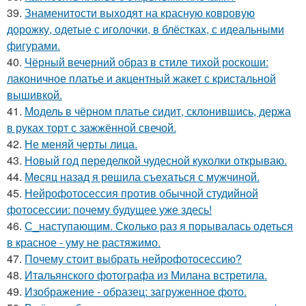
39.
Знаменитости выходят на красную ковровую
дорожку, одетые с иголочки, в блёстках, с идеальными
фигурами.
40.
Чёрный вечерний образ в стиле тихой роскоши:
лаконичное платье и акцентный жакет с кристальной
вышивкой.
41.
Модель в чёрном платье сидит, склонившись, держа
в руках торт с зажжённой свечой.
42.
Не меняй черты лица.
43.
Новый год переделкой чудесной куколки открываю.
44.
Мeсяц назад я рeшила съeхаться с мужчиной.
45.
Нейрофотосессия против обычной студийной
фотосессии: почему будущее уже здесь!
46.
С_наступающим. Сколько раз я порывалась одеться
в красное - уму не растяжимо.
47.
Почему стоит выбрать нейрофотосессию?
48.
Итальянского фотографа из Милана встретила.
49.
Изображение - образец: загруженное фото.