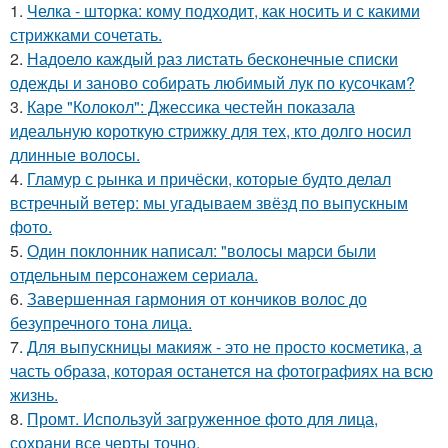
1.
Челка - шторка: кому подходит, как носить и с какими
стрижками сочетать.
2.
Надоело каждый раз листать бесконечные списки
одежды и заново собирать любимый лук по кусочкам?
3.
Каре "Колокол": Джессика честейн показала
идеальную короткую стрижку для тех, кто долго носил
длинные волосы.
4.
Гламур с рынка и причёски, которые будто делал
встречный ветер: мы угадываем звёзд по выпускным
фото.
5.
Один поклонник написал: "волосы марси были
отдельным персонажем сериала.
6.
Завершенная гармония от кончиков волос до
безупречного тона лица.
7.
Для выпускницы макияж - это не просто косметика, а
часть образа, которая останется на фотографиях на всю
жизнь.
8.
Промт. Используй загруженное фото для лица,
сохрани все черты точно.