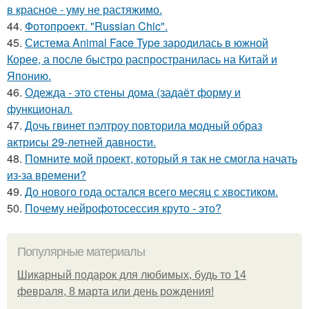
в красное - уму не растяжимо.
44.
Фотопроект. "Russian Chic".
45.
Система Animal Face Type зародилась в южной
Корее, а после быстро распространилась на Китай и
Японию.
46.
Одежда - это стены дома (задаёт форму и
функционал.
47.
Дочь гвинет пэлтроу повторила модный образ
актрисы 29-летней давности.
48.
Помните мой проект, который я так не смогла начать
из-за времени?
49.
До нового года остался всего месяц с хвостиком.
50.
Почему нейрофотосессия круто - это?
Популярные материалы
Шикарный подарок для любимых, будь то 14
февраля, 8 марта или день рождения!