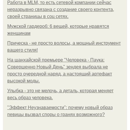
Работа в MLM, то есть сетевой компании сейчас
неразрывно связана с создание своего контента,
своей страницы в соц сетях.
Мужской гардероб: 6 вещей, которые нравятся
женщинам
Прическа - не просто волосы, а мощный инструмент
вашего стиля!
На шанхайской премьере "Человека - Паука:
Совершенно Новый День" зендея выбрала не
просто очередной наряд, а настоящий артефакт
высокой моды.
Улыбка - это не мелочь, а деталь, которая меняет
весь образ человека.
"Эффект Неузнаваемости": почему новый образ
певицы вызвал споры о гранях возможного?