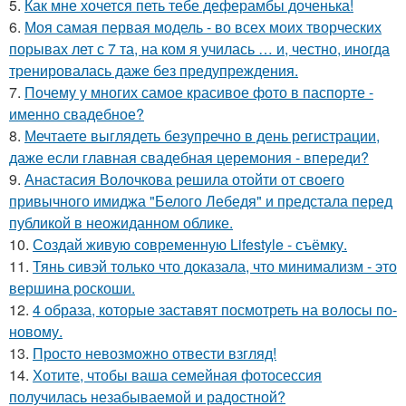
5.
Как мне хочется петь тебе деферамбы доченька!
6.
Моя самая первая модель - во всех моих творческих
порывах лет с 7 та, на ком я училась … и, честно, иногда
тренировалась даже без предупреждения.
7.
Почему у многих самое красивое фото в паспорте -
именно свадебное?
8.
Мечтаете выглядеть безупречно в день регистрации,
даже если главная свадебная церемония - впереди?
9.
Анастасия Волочкова решила отойти от своего
привычного имиджа "Белого Лебедя" и предстала перед
публикой в неожиданном облике.
10.
Создай живую современную Lifestyle - съёмку.
11.
Тянь сивэй только что доказала, что минимализм - это
вершина роскоши.
12.
4 образа, которые заставят посмотреть на волосы по-
новому.
13.
Просто невозможно отвести взгляд!
14.
Хотите, чтобы ваша семейная фотосессия
получилась незабываемой и радостной?