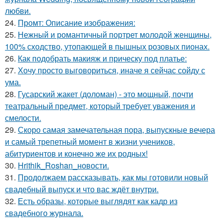
любви.
24.
Промт: Описание изображения:
25.
Нежный и романтичный портрет молодой женщины,
100% сходство, утопающей в пышных розовых пионах.
26.
Как подобрать макияж и прическу под платье:
27.
Хочу просто выговориться, иначе я сейчас сойду с
ума.
28.
Гусарский жакет (доломан) - это мощный, почти
театральный предмет, который требует уважения и
смелости.
29.
Скоро самая замечательная пора, выпускные вечера
и самый трепетный момент в жизни учеников,
абитуриентов и конечно же их родных!
30.
Hrithik_Roshan_новости.
31.
Продолжаем рассказывать, как мы готовили новый
свадебный выпуск и что вас ждёт внутри.
32.
Есть образы, которые выглядят как кадр из
свадебного журнала.