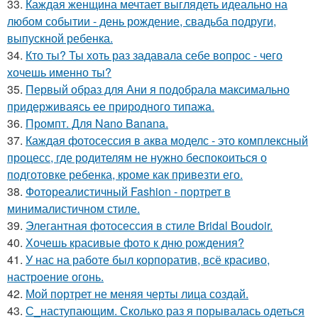
33.
Каждая женщина мечтает выглядеть идеально на
любом событии - день рождение, свадьба подруги,
выпускной ребенка.
34.
Кто ты? Ты хоть раз задавала себе вопрос - чего
хочешь именно ты?
35.
Первый образ для Ани я подобрала максимально
придерживаясь ее природного типажа.
36.
Промпт. Для Nano Banana.
37.
Каждая фотосессия в аква моделс - это комплексный
процесс, где родителям не нужно беспокоиться о
подготовке ребенка, кроме как привезти его.
38.
Фотореалистичный Fashion - портрет в
минималистичном стиле.
39.
Элегантная фотосессия в стиле Bridal Boudoir.
40.
Хочешь красивые фото к дню рождения?
41.
У нас на работе был корпоратив, всё красиво,
настроение огонь.
42.
Мой портрет не меняя черты лица создай.
43.
С_наступающим. Сколько раз я порывалась одеться