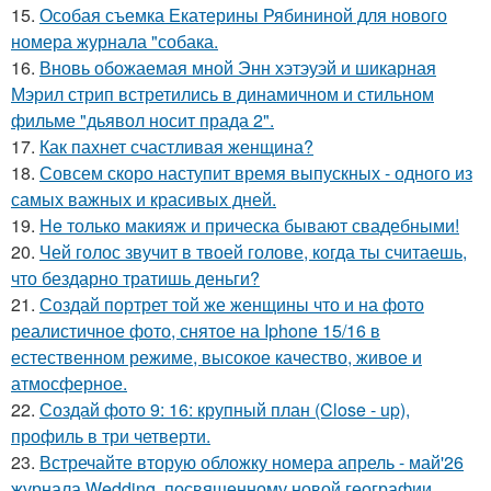
15.
Особая съемка Екатерины Рябининой для нового
номера журнала "собака.
16.
Вновь обожаемая мной Энн хэтэуэй и шикарная
Мэрил стрип встретились в динамичном и стильном
фильме "дьявол носит прада 2".
17.
Как пахнет счастливая женщина?
18.
Совсем скоро наступит время выпускных - одного из
самых важных и красивых дней.
19.
He только макияж и прическа бывают свадебными!
20.
Чей голос звучит в твоей голове, когда ты считаешь,
что бездарно тратишь деньги?
21.
Создай портрет той же женщины что и на фото
реалистичное фото, снятое на Iphone 15/16 в
естественном режиме, высокое качество, живое и
атмосферное.
22.
Создай фото 9: 16: крупный план (Close - up),
профиль в три четверти.
23.
Встречайте вторую обложку номера апрель - май'26
журнала Wedding, посвященному новой географии