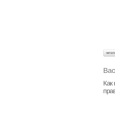
читат
Вас
Как 
пра