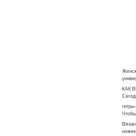
Женск
униве
КАК 
Сегод
гетры
Чтобы
Вязан
ножек