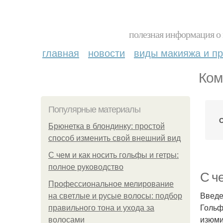
полезная информация о 
главная
новости
виды макияжа и пр
Ком
Популярные материалы
Брюнетка в блондинку: простой
способ изменить свой внешний вид
С чем и как носить гольфы и гетры:
полное руководство
С че
Профессиональное мелирование
Введ
на светлые и русые волосы: подбор
Гольф
правильного тона и ухода за
изюми
волосами