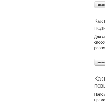
читат
Как
под
Для с
спосо
расск
читат
Как
пов
Напом
промо