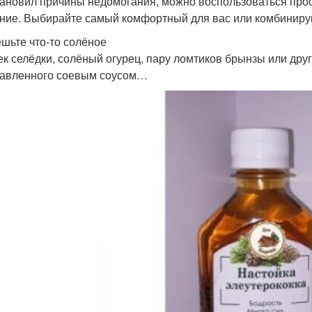
тановил причины недомогания, можно воспользоваться пр
ние. Выбирайте самый комфортный для вас или комбинируй
ешьте что-то солёное
ек селёдки, солёный огурец, пару ломтиков брынзы или дру
авленного соевым соусом…