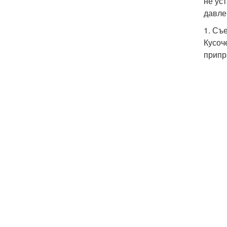
не ус
давле
1. Съ
Кусоч
припр