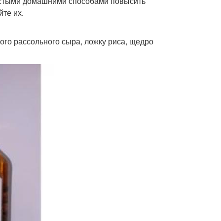
остыми домашними способами повысить
те их.
гого рассольного сыра, ложку риса, щедро