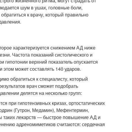
трого жизненного ритма, могут страдать от
людается шум в ушах, головные боли,
 обратиться к врачу, который правильно
 давления.
оторое характеризуется снижением АД ниже
зни. Частота показаний систолического и
ри гипотонии верхний показатель опускается
ри этом может составлять 140 ударов.
димо обратиться к специалисту, который
результатов врач сможет подобрать
авлении делятся на несколько групп:
ся при гипотензивных кризах, ортостатических
одрин (Гутрон, Медамин), Мефентермин,
 таких лекарств — быстрое повышение АД и
менению адреномиметиков считаются: сердечная