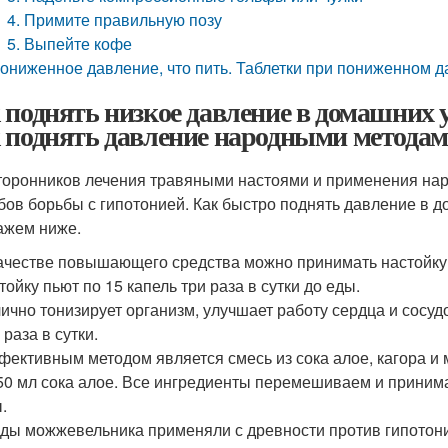
4. Примите правильную позу
5. Выпейте кофе
ониженное давление, что пить. Таблетки при пониженном 
 поднять низкое давление в домашних у
 поднять давление народными метода
торонников лечения травяными настоями и применения нар
бов борьбы с гипотонией. Как быстро поднять давление в 
ажем ниже.
ачестве повышающего средства можно принимать настойку 
тойку пьют по 15 капель три раза в сутки до еды.
ично тонизирует организм, улучшает работу сердца и сосудо
 раза в сутки.
ективным методом является смесь из сока алое, кагора и м
50 мл сока алое. Все ингредиенты перемешиваем и принима
.
ды можжевельника применяли с древности против гипотонии