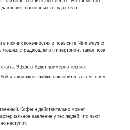
ть и боль в варикозных венах . Но кроме того,
 давление в основных сосудах тела.
ви в нижних конечностях и повысите
Nine ways to
му людям, страдающим от гипертонии , такая поза
х сжать. Эффект будет примерно тем же.
собой и как можно глубже наклонитесь всем телом
йственный. Кофеин действительно может
on артериальное давление у тех людей, что пьют
но наступит.