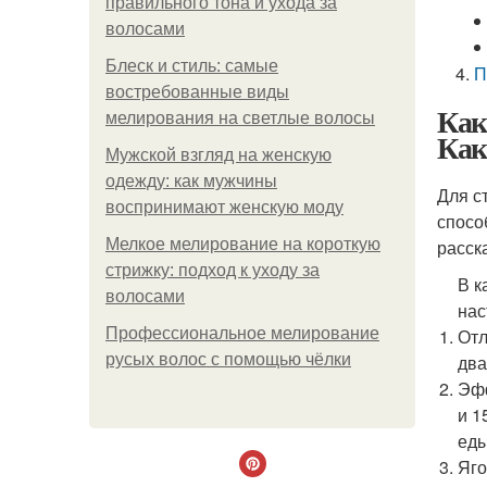
правильного тона и ухода за
волосами
Блеск и стиль: самые
П
востребованные виды
Как
мелирования на светлые волосы
Как
Мужской взгляд на женскую
одежду: как мужчины
Для с
воспринимают женскую моду
спосо
Мелкое мелирование на короткую
расск
стрижку: подход к уходу за
В к
волосами
нас
Профессиональное мелирование
Отл
русых волос с помощью чёлки
два
Эфф
и 1
еды
Яго