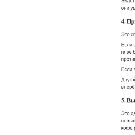
Эласт
они у
4. П
Это с
Если 
raise
проти
Если 
Друго
вперё
5. В
Это о
повы
кофе 