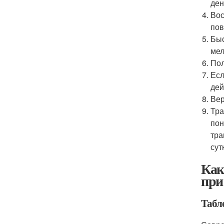
ден
Вос
пов
Быс
мел
Пол
Есл
дей
Вер
Тра
пон
тра
сут
Как
при
Табл