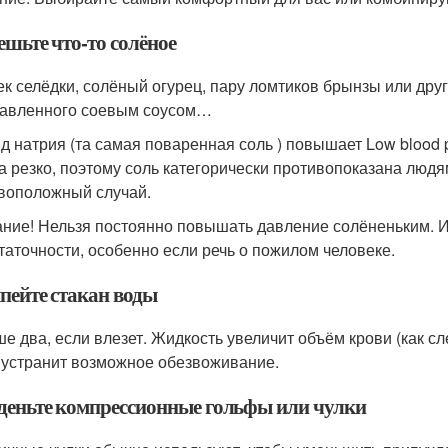
ешьте что-то солёное
ек селёдки, солёный огурец, пару ломтиков брынзы или дру
авленного соевым соусом…
д натрия (та самая поваренная соль ) повышает
Low blood 
а резко, поэтому соль категорически противопоказана люд
воположный случай.
ние! Нельзя постоянно повышать давление солёненьким. И
таточности, особенно если речь о пожилом человеке.
ыпейте стакан воды
ше два, если влезет. Жидкость увеличит объём крови (как сл
 устранит возможное обезвоживание.
аденьте компрессионные гольфы или чулки