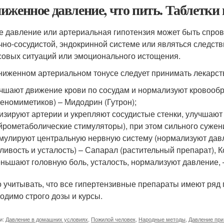
иженное давление, что пить. Таблетки
е давление или артериальная гипотензия может быть спро
чно-сосудистой, эндокринной системе или являться следст
совых ситуаций или эмоционального истощения.
ниженном артериальном тонусе следует принимать лекарств
чшают движение крови по сосудам и нормализуют кровообр
еномиметиков) – Мидодрин (Гутрон);
изируют артерии и укрепляют сосудистые стенки, улучшают
йрометаболические стимуляторы), при этом сильного сужен
мулируют центральную нервную систему (нормализуют давл
ливость и усталость) – Сапарал (растительный препарат), 
ньшают головную боль, усталость, нормализуют давление, 
 учитывать, что все гипертензивные препараты имеют ряд
одимо строго дозы и курсы.
и:
Давление в домашних условиях
,
Пожилой человек
,
Народные методы
,
Давление при