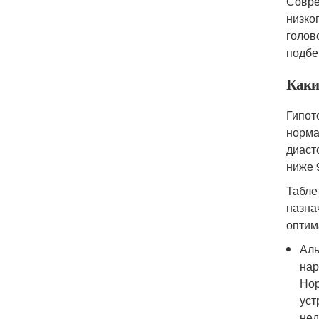
Совре
низко
голов
подбе
Каки
Гипот
норма
диаст
ниже 
Табле
назна
оптим
Аль
нар
Нор
уст
нед