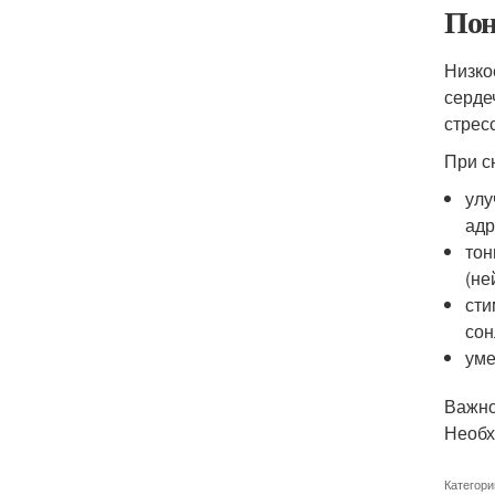
Пон
Низко
серде
стрес
При с
улу
адр
тон
(не
сти
сон
уме
Важно
Необх
Категори