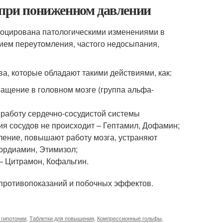
 при пониженном давлении
воцирована патологическими изменениями в
вием переутомления, частого недосыпания,
а, которые обладают такими действиями, как:
ащение в головном мозге (группа альфа-
 работу сердечно-сосудистой системы
ия сосудов не происходит – Гептамил, Дофамин;
ение, повышают работу мозга, устраняют
Кордиамин, Этимизол;
– Цитрамон, Кофальгин.
 противопоказаний и побочных эффектов.
 гипотонии
,
Таблетки для повышения
,
Компрессионные гольфы
,