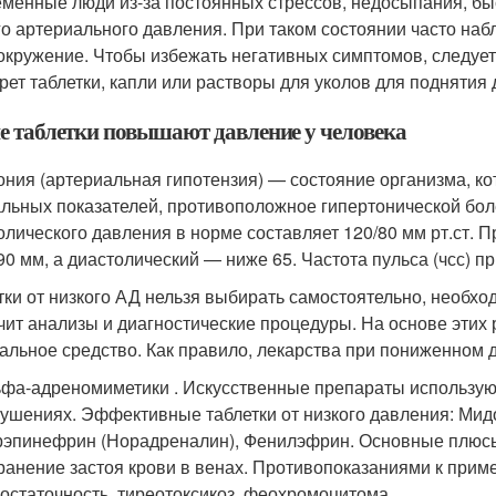
менные люди из-за постоянных стрессов, недосыпания, быс
го артериального давления. При таком состоянии часто наб
окружение. Чтобы избежать негативных симптомов, следует
рет таблетки, капли или растворы для уколов для поднятия
е таблетки повышают давление у человека
ония (артериальная гипотензия) — состояние организма, к
льных показателей, противоположное гипертонической боле
олического давления в норме составляет 120/80 мм рт.ст. П
90 мм, а диастолический — ниже 65. Частота пульса (чсс) п
тки от низкого АД нельзя выбирать самостоятельно, необхо
чит анализы и диагностические процедуры. На основе этих 
альное средство. Как правило, лекарства при пониженном д
фа-адреномиметики . Искусственные препараты используют
ушениях. Эффективные таблетки от низкого давления: Мид
эпинефрин (Норадреналин), Фенилэфрин. Основные плюсы
ранение застоя крови в венах. Противопоказаниями к при
остаточность, тиреотоксикоз, феохромоцитома.