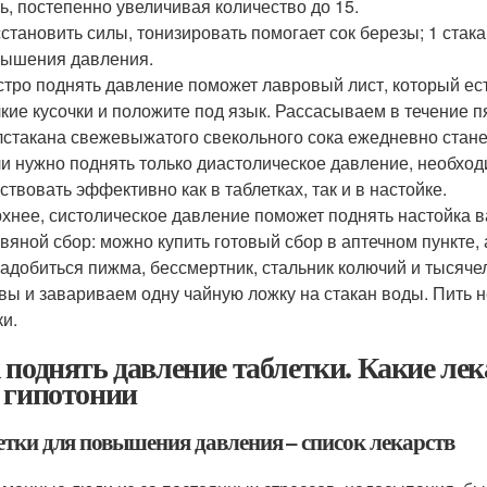
ь, постепенно увеличивая количество до 15.
становить силы, тонизировать помогает сок березы; 1 стак
ышения давления.
тро поднять давление поможет лавровый лист, который есть
кие кусочки и положите под язык. Рассасываем в течение 
стакана свежевыжатого свекольного сока ежедневно стан
и нужно поднять только диастолическое давление, необход
ствовать эффективно как в таблетках, так и в настойке.
хнее, систолическое давление поможет поднять настойка 
вяной сбор: можно купить готовый сбор в аптечном пункте,
адобиться пижма, бессмертник, стальник колючий и тысяч
вы и завариваем одну чайную ложку на стакан воды. Пить н
ки.
 поднять давление таблетки. Какие ле
 гипотонии
етки для повышения давления – список лекарств