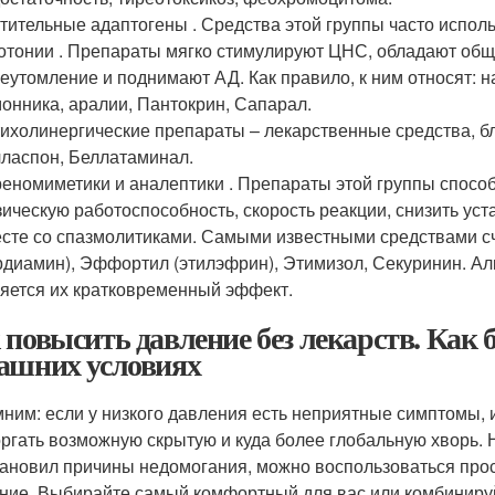
тительные адаптогены . Средства этой группы часто исполь
отонии . Препараты мягко стимулируют ЦНС, обладают об
еутомление и поднимают АД. Как правило, к ним относят: н
онника, аралии, Пантокрин, Сапарал.
ихолинергические препараты – лекарственные средства, б
ласпон, Беллатаминал.
еномиметики и аналептики . Препараты этой группы спосо
ическую работоспособность, скорость реакции, снизить уст
сте со спазмолитиками. Самыми известными средствами сч
рдиамин), Эффортил (этилэфрин), Этимизол, Секуринин. Ал
яется их кратковременный эффект.
 повысить давление без лекарств. Как 
ашних условиях
ним: если у низкого давления есть неприятные симптомы, и
ргать возможную скрытую и куда более глобальную хворь. 
тановил причины недомогания, можно воспользоваться пр
ние. Выбирайте самый комфортный для вас или комбинируй