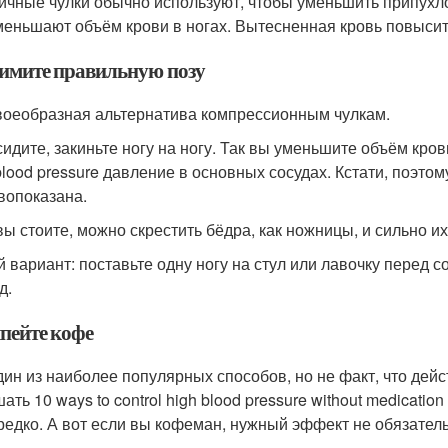
ичные чулки обычно используют, чтобы уменьшить припухлос
меньшают объём крови в ногах. Вытесненная кровь повысит
римите правильную позу
воеобразная альтернатива компрессионным чулкам.
сидите, закиньте ногу на ногу. Так вы уменьшите объём кро
 blood pressure давление в основных сосудах. Кстати, поэто
вопоказана.
вы стоите, можно скрестить бёдра, как ножницы, и сильно и
й вариант: поставьте одну ногу на стул или лавочку перед 
д.
ыпейте кофе
дин из наиболее популярных способов, но не факт, что де
шать
10 ways to control high blood pressure without medicati
редко. А вот если вы кофеман, нужный эффект не обязатель