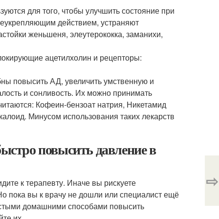
зуются для того, чтобы улучшить состояние при
щеукрепляющим действием, устраняют
астойки женьшеня, элеутерококка, заманихи,
локирующие ацетилхолин и рецепторы:
бны повысить АД, увеличить умственную и
алость и сонливость. Их можно принимать
итаются: Кофеин-бензоат натрия, Никетамид
калоид. Минусом использования таких лекарств
быстро повысить давление в
⇨
дите к терапевту. Иначе вы рискуете
Но пока вы к врачу не дошли или специалист ещё
остыми домашними способами повысить
те их.