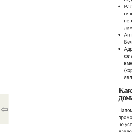
Рас
гип
пер
лим
Ант
Бел
Адр
физ
вме
(ко
явл
Как
дом
⇦
Напом
промо
не ус
давле