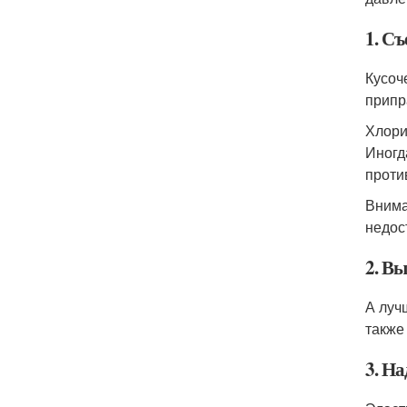
1. Съ
Кусоч
припр
Хлори
Иногд
проти
Внима
недос
2. В
А луч
также
3. Н