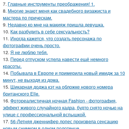
7.
Главные инструменты преображения! 1.
8.
Многие знают меня как свадебного визажиста и
мастера по прическам.
9.
Недавно ко мне на макияж пришла девушка.
10.
Как разбудить в себе сексуальность?
11.
Иногда кажется, что создать персонажа по
фотографии очень просто.
12.
Я не люблю тебя.
13.
Перед отпуском успела навести ещё немного
красоты.
14.
Побывала в Европе и примерила новый имидж за 10
минут, не выходя из дома.
15.
Шикарная доджа кэт на обложке нового номера
британского Elle.
16.
Фотореалистичная ночная Fashion - фотография,
эффект живого случайного кадра, будто снято ночью на
улице с профессиональной вспышкой.
17.
56-Летняя дженнифер лопес произвела сенсацию
новым снимком в одном полотенце.