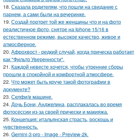
18.
Сказала родителям, что пошли на свидание с
парнем, а сами были на вечеринке.
19.
Создай портрет той же женщины что и на фото
реалистичное фото, снятое на Iphone 15/16 в
естественном режиме, высокое качество, живое и
атмосферное.
20.
Афрохвост - редкий случай, когда прическа работает
как "Фильтр Уверенности".
21.
Каждой невесте хочется, чтобы утренние сборы
прошли в спокойной и комфортной атмосфере.
22.
Что может быть круче такой фотографии в
документе?
23.
Селфи/в машине.
24.
Дочь Бони, Анджелина, расплакалась во время
фотосессии из-за своей прически и макияжа.
25.
Концепция: итальянская страсть, роскошь и
чувственность.
26.
Gemini-3-pro - Image - Preview-2k.