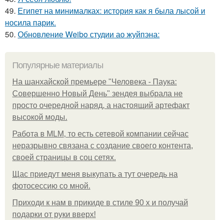
49.
Египет на минималках: история как я была лысой и
носила парик.
50.
Обновление Weibo студии ао жуйпэна:
Популярные материалы
На шанхайской премьере "Человека - Паука:
Совершенно Новый День" зендея выбрала не
просто очередной наряд, а настоящий артефакт
высокой моды.
Работа в MLM, то есть сетевой компании сейчас
неразрывно связана с создание своего контента,
своей страницы в соц сетях.
Щас приедут меня выкупать а тут очередь на
фотосессию со мной.
Приходи к нам в прикиде в стиле 90 х и получай
подарки от руки вверх!