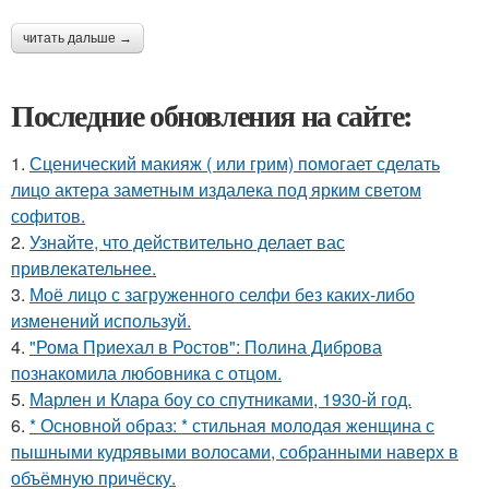
читать дальше →
Последние обновления на сайте:
1.
Сценический макияж ( или грим) помогает сделать
лицо актера заметным издалека под ярким светом
софитов.
2.
Узнайте, что действительно делает вас
привлекательнее.
3.
Моё лицо с загруженного селфи без каких-либо
изменений используй.
4.
"Рома Приехал в Ростов": Полина Диброва
познакомила любовника с отцом.
5.
Марлен и Клара боу со спутниками, 1930-й год.
6.
* Основной образ: * стильная молодая женщина с
пышными кудрявыми волосами, собранными наверх в
объёмную причёску.