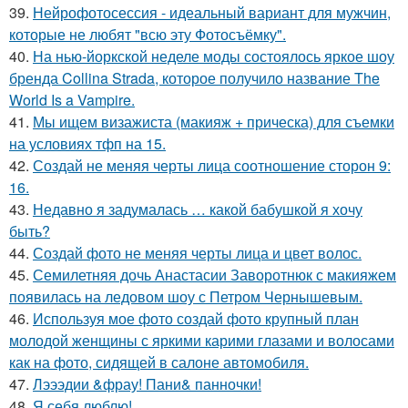
39.
Нейрофотосессия - идеальный вариант для мужчин,
которые не любят "всю эту Фотосъёмку".
40.
На нью-йоркской неделе моды состоялось яркое шоу
бренда Collina Strada, которое получило название The
World Is a Vampire.
41.
Мы ищем визажиста (макияж + прическа) для съемки
на условиях тфп на 15.
42.
Создай не меняя черты лица соотношение сторон 9:
16.
43.
Недавно я задумалась … какой бабушкой я хочу
быть?
44.
Создай фото не меняя черты лица и цвет волос.
45.
Семилетняя дочь Анастасии Заворотнюк с макияжем
появилась на ледовом шоу с Петром Чернышевым.
46.
Используя мое фото создай фото крупный план
молодой женщины с яркими карими глазами и волосами
как на фото, сидящей в салоне автомобиля.
47.
Лэээдии &фрау! Пани& панночки!
48.
Я себя люблю!