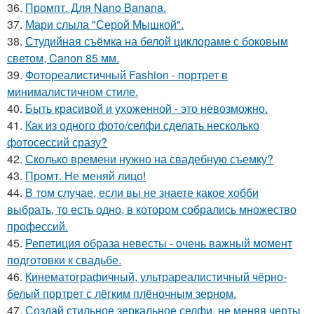
36.
Промпт. Для Nano Banana.
37.
Мари слыла "Серой Мышкой".
38.
Студийная съёмка на белой циклораме с боковым
светом, Canon 85 мм.
39.
Фотореалистичный Fashion - портрет в
минималистичном стиле.
40.
Быть красивой и ухоженной - это невозможно.
41.
Как из одного фото/селфи сделать несколько
фотосессий сразу?
42.
Сколько времени нужно на свадебную съемку?
43.
Промт. Не меняй лицо!
44.
В том случае, если вы не знаете какое хобби
выбрать, то есть одно, в котором собрались множество
профессий.
45.
Репетиция образа невесты - очень важный момент
подготовки к свадьбе.
46.
Кинематографичный, ультрареалистичный чёрно-
белый портрет с лёгким плёночным зерном.
47.
Создай стильное зеркальное селфи, не меняя черты