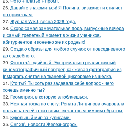
25.
Фото + платье + промт.
26.
Давайте знакомиться! Я Полина, визажист и стилист
по прическам.
27.
Журнал WSJ, весна 2026 года.
28.
Скоро самая замечательная пора, выпускные вечера
и самый трепетный момент в жизни учеников,
абитуриентов и конечно же их родных!
29.
Создаю образы для любого случая: от повседневного
до свадебного.
30.
Фотосет/студийный. Экстремально реалистичный
кинематографичный портрет, как живая фотография из
Instagram, снятая на тканевой циклораме из шёлка.
31.
Кто ты? Ты хоть раз задавала себе вопрос - чего
хочешь именно ты?
32.
Геометрия, в которую влюбляешься.
33.
Нежная тоска по снегу: Рената Литвинова очаровала
пользователей сети своим элегантным зимним образом.
34.
Кукольный мир за кулисами.
35.
Снг 26\_новости Железногорск.