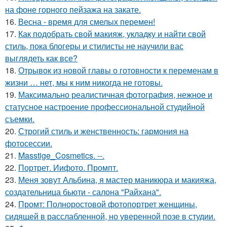
на фоне горного пейзажа на закате.
16.
Весна - время для смелых перемен!
17.
Как подобрать свой макияж, укладку и найти свой
стиль, пока блогеры и стилисты не научили вас
выглядеть как все?
18.
Отрывок из новой главы о готовности к переменам в
жизни … нет, мы к ним никогда не готовы.
19.
Максимально реалистичная фотография, нежное и
статусное настроение профессиональной студийной
съемки.
20.
Строгий стиль и женственность: гармония на
фотосессии.
21.
Masstige_Cosmetics. --.
22.
Портрет. Иифото. Промпт.
23.
Меня зовут Альбина, я мастер маникюра и макияжа,
создательница бьюти - салона "Райхана".
24.
Промт: Полноростовой фотопортрет женщины,
сидящей в расслабленной, но уверенной позе в студии.