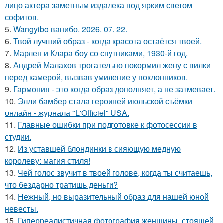
лицо актера заметным издалека под ярким светом
софитов.
5.
Wangyibo ванибо. 2026. 07. 22.
6.
Твой лучший образ - когда красота остаётся твоей.
7.
Марлен и Клара боу со спутниками, 1930-й год.
8.
Андрей Малахов трогательно покормил жену с вилки
перед камерой, вызвав умиление у поклонников.
9.
Гармония - это когда образ дополняет, а не затмевает.
10.
Элли бамбер стала героиней июльской съёмки
онлайн - журнала "L'Officiel" USA.
11.
Главные ошибки при подготовке к фотосессии в
студии.
12.
Из уставшей блондинки в сияющую медную
королеву: магия стиля!
13.
Чей голос звучит в твоей голове, когда ты считаешь,
что бездарно тратишь деньги?
14.
Нежный, но выразительный образ для нашей юной
невесты.
15.
Гиперреалистичная фотография женщины, стоящей