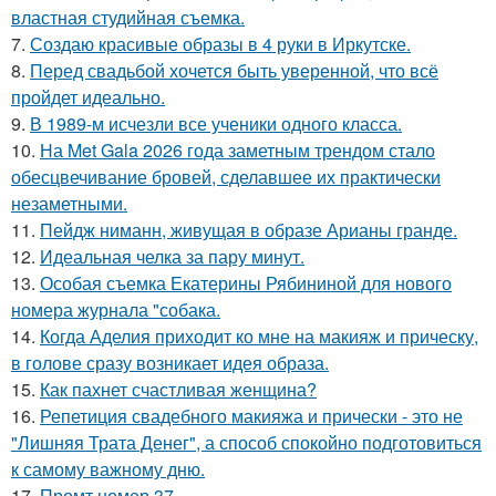
властная студийная съемка.
7.
Создаю красивые образы в 4 руки в Иркутске.
8.
Перед свадьбой хочется быть уверенной, что всё
пройдет идеально.
9.
В 1989-м исчезли все ученики одного класса.
10.
На Met Gala 2026 года заметным трендом стало
обесцвечивание бровей, сделавшее их практически
незаметными.
11.
Пейдж ниманн, живущая в образе Арианы гранде.
12.
Идеальная челка за пару минут.
13.
Особая съемка Екатерины Рябининой для нового
номера журнала "собака.
14.
Когда Аделия приходит ко мне на макияж и прическу,
в голове сразу возникает идея образа.
15.
Как пахнет счастливая женщина?
16.
Репетиция свадебного макияжа и прически - это не
"Лишняя Трата Денег", а способ спокойно подготовиться
к самому важному дню.
17.
Промт номер 37.