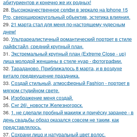
абитуриентов и конечно же их родных!
28.
Высококачественное селфи в зеркало на Iphone 15
Pro, сверхширокоугольный объектив, эстетика влияния.
29.
21 марта стал для меня по-настоящему чудесным
днем!
30.
Ультрареалистичный романтический портрет в стиле
лайфстайл, средний крупный план.
31.
Экстремальный крупный план (Extreme Close - up)
лица молодой женщины в стиле нуар - фотографии.
32.
Тараданово. Приближалось 8 марта, и в воздухе
витало предвкушение праздника.
33.
Создай стильный, атмосферный Fashion - портрет в
мягком студийном свете.
34.
Изображение меня создай.
35.
Снг 26\_новости Железногорск.
36.
1. не сделали пробный макияж и причёску заранее - в
день свадьбы образ оказался совсем не таким, как
представлялось.
37.
Сохрани лицо и натуральный цвет волос.