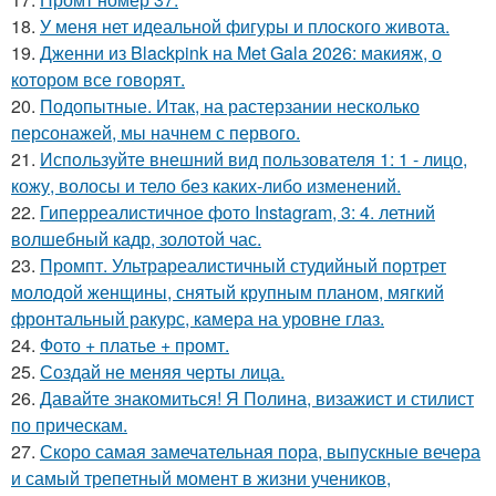
18.
У меня нет идеальной фигуры и плоского живота.
19.
Дженни из Blackpink на Met Gala 2026: макияж, о
котором все говорят.
20.
Подопытные. Итак, на растерзании несколько
персонажей, мы начнем с первого.
21.
Используйте внешний вид пользователя 1: 1 - лицо,
кожу, волосы и тело без каких-либо изменений.
22.
Гиперреалистичное фото Instagram, 3: 4. летний
волшебный кадр, золотой час.
23.
Промпт. Ультрареалистичный студийный портрет
молодой женщины, снятый крупным планом, мягкий
фронтальный ракурс, камера на уровне глаз.
24.
Фото + платье + промт.
25.
Создай не меняя черты лица.
26.
Давайте знакомиться! Я Полина, визажист и стилист
по прическам.
27.
Скоро самая замечательная пора, выпускные вечера
и самый трепетный момент в жизни учеников,