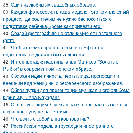
38.
Один из любимых свадебных образов.
39.
Каждая фотосессия в аква моделс - это комплексный
процесс, где родителям не нужно беспокоиться о
подготовке ребенка, кроме как привезти его.
40.
Создай фотографию не отличимую от настоящего
фото.
41.
Чтобы съёмка прошла легко и комфортно,
подготовка не должна быть сложной.
42.
Интерпретация картины анри Матисса "Золотые
Рыбки" в современном женском образе.
43.
Сохрани идентичность, черты лица, пропорции и
внешний вид женщины с референсного изображения.
44.
Образ пуджи для презентации музыкального альбома
к фильму "Jana Nayagan".
45.
С_наступающим. Сколько раз я порывалась одеться
в красное - уму не растяжимо.
46.
Что взять с собой в на корпоратив?
47.
Российская модель в трусах для иностранного
бренда снялась.