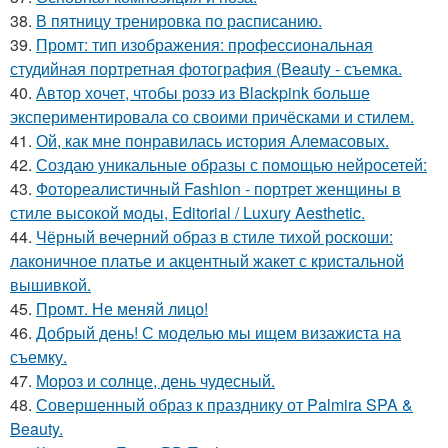
38.
В пятницу тренировка по расписанию.
39.
Промт: тип изображения: профессиональная
студийная портретная фотография (Beauty - съемка.
40.
Автор хочет, чтобы розэ из Blackpink больше
экспериментировала со своими причёсками и стилем.
41.
Ой, как мне понравилась история Алемасовых.
42.
Создаю уникальные образы с помощью нейросетей:
43.
Фотореалистичный Fashion - портрет женщины в
стиле высокой моды, Editorial / Luxury Aesthetic.
44.
Чёрный вечерний образ в стиле тихой роскоши:
лаконичное платье и акцентный жакет с кристальной
вышивкой.
45.
Промт. Не меняй лицо!
46.
Добрый день! С моделью мы ищем визажиста на
съемку.
47.
Мороз и солнце, день чудесный.
48.
Совершенный образ к празднику от Palmira SPA &
Beauty.