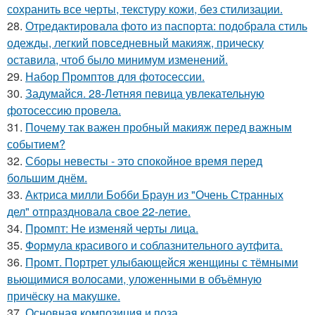
сохранить все черты, текстуру кожи, без стилизации.
28.
Отредактировала фото из паспорта: подобрала стиль
одежды, легкий повседневный макияж, прическу
оставила, чтоб было минимум изменений.
29.
Набор Промптов для фотосессии.
30.
Задумайся. 28-Летняя певица увлекательную
фотосессию провела.
31.
Почему так важен пробный макияж перед важным
событием?
32.
Сборы невесты - это спокойное время перед
большим днём.
33.
Актриса милли Бобби Браун из "Очень Странных
дел" отпраздновала свое 22-летие.
34.
Промпт: Не изменяй черты лица.
35.
Формула красивого и соблазнительного аутфита.
36.
Промт. Портрет улыбающейся женщины с тёмными
вьющимися волосами, уложенными в объёмную
причёску на макушке.
37.
Основная композиция и поза.