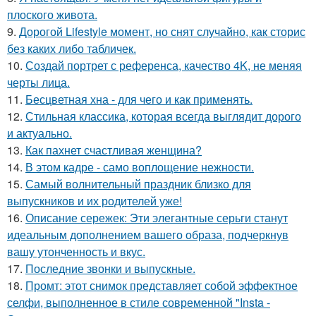
плоского живота.
9.
Дорогой Lifestyle момент, но снят случайно, как сторис
без каких либо табличек.
10.
Создай портрет с референса, качество 4K, не меняя
черты лица.
11.
Бесцветная хна - для чего и как применять.
12.
Стильная классика, которая всегда выглядит дорого
и актуально.
13.
Как пахнет счастливая женщина?
14.
В этом кадре - само воплощение нежности.
15.
Самый волнительный праздник близко для
выпускников и их родителей уже!
16.
Описание сережек: Эти элегантные серьги станут
идеальным дополнением вашего образа, подчеркнув
вашу утонченность и вкус.
17.
Последние звонки и выпускные.
18.
Промт: этот снимок представляет собой эффектное
селфи, выполненное в стиле современной "Insta -