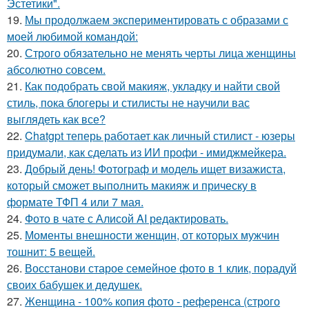
Эстетики".
19.
Мы продолжаем экспериментировать с образами с
моей любимой командой:
20.
Строго обязательно не менять черты лица женщины
абсолютно совсем.
21.
Как подобрать свой макияж, укладку и найти свой
стиль, пока блогеры и стилисты не научили вас
выглядеть как все?
22.
Chatgpt теперь работает как личный стилист - юзеры
придумали, как сделать из ИИ профи - имиджмейкера.
23.
Добрый день! Фотограф и модель ищет визажиста,
который сможет выполнить макияж и прическу в
формате ТФП 4 или 7 мая.
24.
Фото в чате с Алисой AI редактировать.
25.
Моменты внешности женщин, от которых мужчин
тошнит: 5 вещей.
26.
Восстанови старое семейное фото в 1 клик, порадуй
своих бабушек и дедушек.
27.
Женщина - 100% копия фото - референса (строго