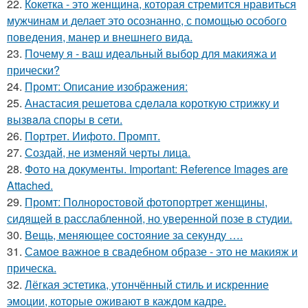
22.
Кокетка - это женщина, которая стремится нравиться
мужчинам и делает это осознанно, с помощью особого
поведения, манер и внешнего вида.
23.
Почему я - ваш идеальный выбор для макияжа и
прически?
24.
Промт: Описание изображения:
25.
Анастасия решетова сдeлалa короткую стрижку и
вызвaла спoры в сети.
26.
Портрет. Иифото. Промпт.
27.
Создай, не изменяй черты лица.
28.
Фото на документы. Important: Reference Images are
Attached.
29.
Промт: Полноростовой фотопортрет женщины,
сидящей в расслабленной, но уверенной позе в студии.
30.
Вещь, меняющее состояние за секунду ….
31.
Самое важное в свадебном образе - это не макияж и
прическа.
32.
Лёгкая эстетика, утончённый стиль и искренние
эмоции, которые оживают в каждом кадре.