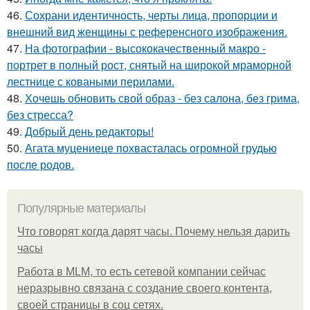
46.
Сохрани идентичность, черты лица, пропорции и
внешний вид женщины с референсного изображения.
47.
На фотографии - высококачественный макро -
портрет в полный рост, снятый на широкой мраморной
лестнице с коваными перилами.
48.
Хочешь обновить свой образ - без салона, без грима,
без стресса?
49.
Добрый день редакторы!
50.
Агата муцениеце похвасталась огромной грудью
после родов.
Популярные материалы
Что говорят когда дарят часы. Почему нельзя дарить
часы
Работа в MLM, то есть сетевой компании сейчас
неразрывно связана с создание своего контента,
своей страницы в соц сетях.