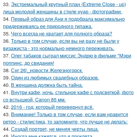
33.
Экстремальный крупный план (Extreme Close - up)
лица молодой женщины в стиле нуар - фотографии.
34.
Первый образ для Ани я подобрала максимально
придерживаясь ее природного типажа.
35.
Чего всегда не хватает для полного образа?
36.
Только в том случае, если вы ни разу не были у
визажиста - это нормально немного переживать.
37.
Олег табаков сыграл миссис Эндрю в фильме "Мэри
поппинс, до свидания!
38.
Снг 26\_новости Железногорск.
39.
Один из любимых свадебных образов.
40.
В женщина должна быть тайна.
41.
Внутри кафе, ночь, стильное кафе с подсветкой, фото
со вспышкой, Canon 85 мм.
42.
2016 - год, который перевернул всё.
43.
Внимание! Только в том случае, если вам нравится
ретро - стилистика, то запомните, что лучше не делать:
44.
Создай портрет, не меняя черты лица.
45.
Иногда мне кажется, что я проклята.