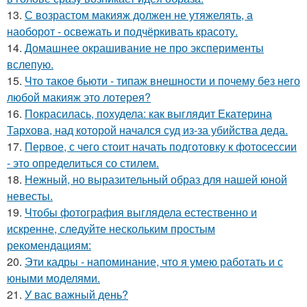
13.
С возрастом макияж должен не утяжелять, а
наоборот - освежать и подчёркивать красоту.
14.
Домашнее окрашивание не про эксперименты
вслепую.
15.
Что такое бьюти - типаж внешности и почему без него
любой макияж это лотерея?
16.
Покрасилась, похудела: как выглядит Екатерина
Тархова, над которой начался суд из-за убийства деда.
17.
Первое, с чего стоит начать подготовку к фотосессии
- это определиться со стилем.
18.
Нежный, но выразительный образ для нашей юной
невесты.
19.
Чтобы фотография выглядела естественно и
искренне, следуйте нескольким простым
рекомендациям:
20.
Эти кадры - напоминание, что я умею работать и с
юными моделями.
21.
У вас важный день?