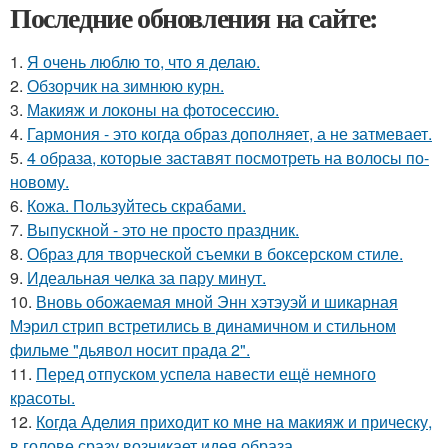
Последние обновления на сайте:
1.
Я очень люблю то, что я делаю.
2.
Обзорчик на зимнюю курн.
3.
Макияж и локоны на фотосессию.
4.
Гармония - это когда образ дополняет, а не затмевает.
5.
4 образа, которые заставят посмотреть на волосы по-
новому.
6.
Кожа. Пользуйтесь скрабами.
7.
Выпускной - это не просто праздник.
8.
Образ для творческой съемки в боксерском стиле.
9.
Идеальная челка за пару минут.
10.
Вновь обожаемая мной Энн хэтэуэй и шикарная
Мэрил стрип встретились в динамичном и стильном
фильме "дьявол носит прада 2".
11.
Перед отпуском успела навести ещё немного
красоты.
12.
Когда Аделия приходит ко мне на макияж и прическу,
в голове сразу возникает идея образа.