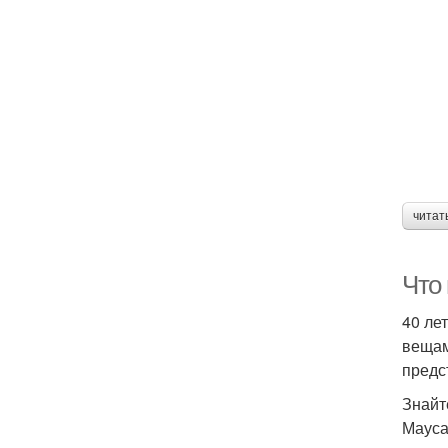
читат
Что
40 ле
вещам
предс
Знайт
Мауса