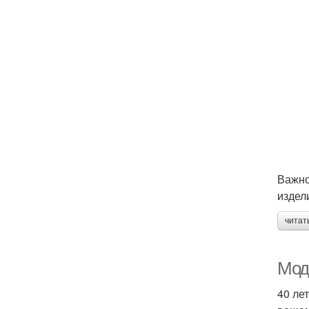
Важно
издел
читат
Мод
40 ле