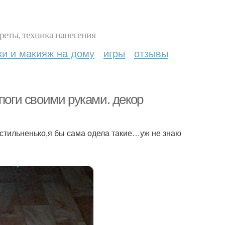
реты, техника нанесения
ки и макияж на дому
игры
отзывы
поги своими руками. декор
и стильненько,я бы сама одела такие…уж не знаю