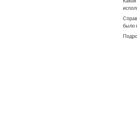
Какой
испол
Справ
было 
Подро