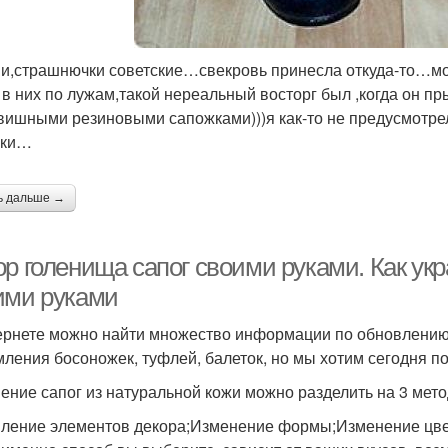
ни,страшнючки советские…свекровь принесла откуда-то…може
 в них по лужам,такой нереальный восторг был ,когда он пр
вишными резиновыми сапожками)))я как-то не предусмотрел
жки…
ь дальше →
р голенища сапог своими руками. Как укр
ими руками
ернете можно найти множество информации по обновлению
ления босоножек, туфлей, балеток, но мы хотим сегодня по
ение сапог из натуральной кожи можно разделить на 3 мето
ление элементов декора;Изменение формы;Изменение цве