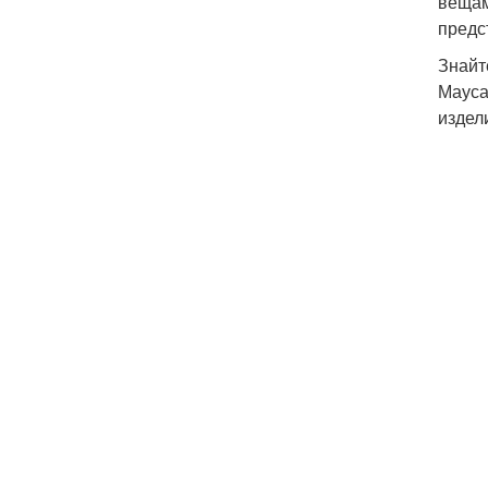
вещам
предс
Знайт
Мауса
издел