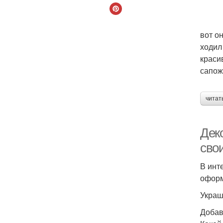
вот о
ходил
краси
сапо
читат
Деко
сво
В инт
оформ
Украш
Добав