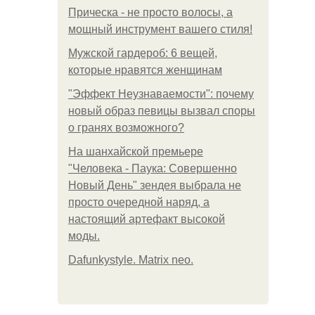
Прическа - не просто волосы, а
мощный инструмент вашего стиля!
Мужской гардероб: 6 вещей,
которые нравятся женщинам
"Эффект Неузнаваемости": почему
новый образ певицы вызвал споры
о гранях возможного?
На шанхайской премьере
"Человека - Паука: Совершенно
Новый День" зендея выбрала не
просто очередной наряд, а
настоящий артефакт высокой
моды.
Dafunkystyle. Matrix neo.