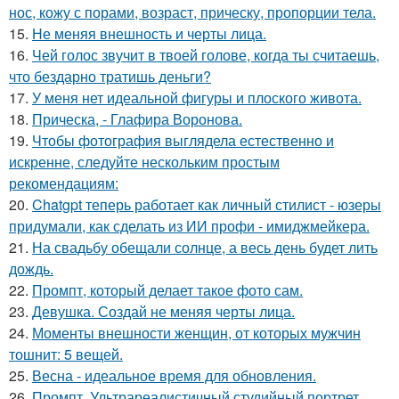
нос, кожу с порами, возраст, прическу, пропорции тела.
15.
Не меняя внешность и черты лица.
16.
Чей голос звучит в твоей голове, когда ты считаешь,
что бездарно тратишь деньги?
17.
У меня нет идеальной фигуры и плоского живота.
18.
Прическа, - Глафира Воронова.
19.
Чтобы фотография выглядела естественно и
искренне, следуйте нескольким простым
рекомендациям:
20.
Chatgpt теперь работает как личный стилист - юзеры
придумали, как сделать из ИИ профи - имиджмейкера.
21.
На свадьбу обещали солнце, а весь день будет лить
дождь.
22.
Промпт, который делает такое фото сам.
23.
Девушка. Создай не меняя черты лица.
24.
Моменты внешности женщин, от которых мужчин
тошнит: 5 вещей.
25.
Весна - идеальное время для обновления.
26.
Промпт. Ультрареалистичный студийный портрет