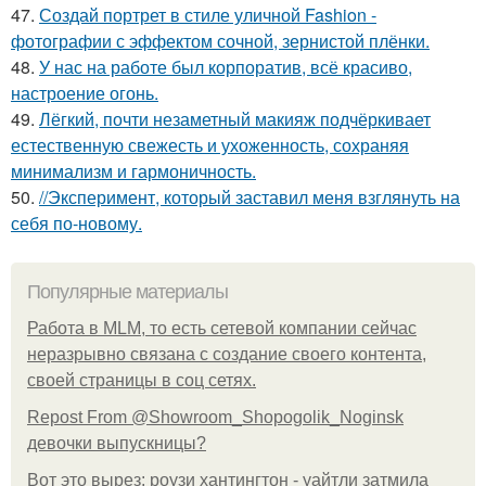
47.
Создай портрет в стиле уличной Fashion -
фотографии с эффектом сочной, зернистой плёнки.
48.
У нас на работе был корпоратив, всё красиво,
настроение огонь.
49.
Лёгкий, почти незаметный макияж подчёркивает
естественную свежесть и ухоженность, сохраняя
минимализм и гармоничность.
50.
//Эксперимент, который заставил меня взглянуть на
себя по-новому.
Популярные материалы
Работа в MLM, то есть сетевой компании сейчас
неразрывно связана с создание своего контента,
своей страницы в соц сетях.
Repost From @Showroom_Shopogolik_Noginsk
девочки выпускницы?
Вот это вырез: роузи хантингтон - уайтли затмила