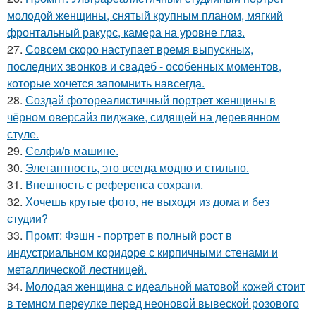
молодой женщины, снятый крупным планом, мягкий
фронтальный ракурс, камера на уровне глаз.
27.
Совсем скоро наступает время выпускных,
последних звонков и свадеб - особенных моментов,
которые хочется запомнить навсегда.
28.
Создай фотореалистичный портрет женщины в
чёрном оверсайз пиджаке, сидящей на деревянном
стуле.
29.
Селфи/в машине.
30.
Элегантность, это всегда модно и стильно.
31.
Внешность с референса сохрани.
32.
Хочешь крутые фото, не выходя из дома и без
студии?
33.
Промт: Фэшн - портрет в полный рост в
индустриальном коридоре с кирпичными стенами и
металлической лестницей.
34.
Молодая женщина с идеальной матовой кожей стоит
в темном переулке перед неоновой вывеской розового