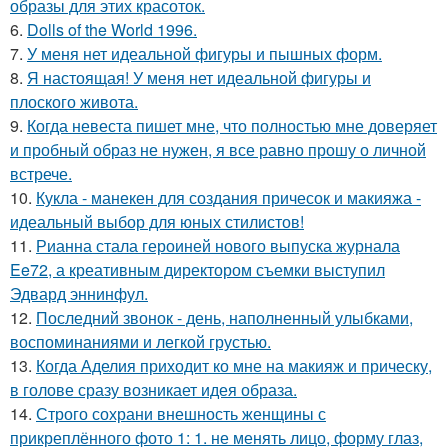
образы для этих красоток.
6.
Dolls of the World 1996.
7.
У меня нет идеальной фигуры и пышных форм.
8.
Я настоящая! У меня нет идеальной фигуры и
плоского живота.
9.
Когда невеста пишет мне, что полностью мне доверяет
и пробный образ не нужен, я все равно прошу о личной
встрече.
10.
Кукла - манекен для создания причесок и макияжа -
идеальный выбор для юных стилистов!
11.
Рианна стала героиней нового выпуска журнала
Ee72, а креативным директором съемки выступил
Эдвард эннинфул.
12.
Последний звонок - день, наполненный улыбками,
воспоминаниями и легкой грустью.
13.
Когда Аделия приходит ко мне на макияж и прическу,
в голове сразу возникает идея образа.
14.
Строго сохрани внешность женщины с
прикреплённого фото 1: 1. не менять лицо, форму глаз,