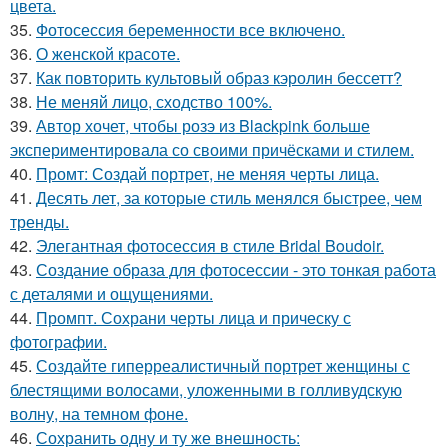
цвета.
35.
Фотосессия беременности все включено.
36.
О женской красоте.
37.
Как повторить культовый образ кэролин бессетт?
38.
Не меняй лицо, сходство 100%.
39.
Автор хочет, чтобы розэ из Blackpink больше
экспериментировала со своими причёсками и стилем.
40.
Промт: Создай портрет, не меняя черты лица.
41.
Десять лет, за которые стиль менялся быстрее, чем
тренды.
42.
Элегантная фотосессия в стиле Bridal Boudoir.
43.
Создание образа для фотосессии - это тонкая работа
с деталями и ощущениями.
44.
Промпт. Сохрани черты лица и прическу с
фотографии.
45.
Создайте гиперреалистичный портрет женщины с
блестящими волосами, уложенными в голливудскую
волну, на темном фоне.
46.
Сохранить одну и ту же внешность: