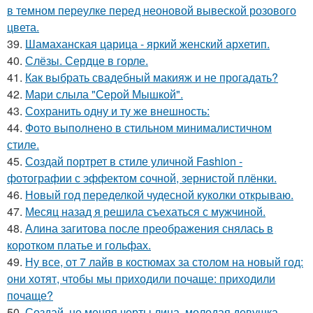
в темном переулке перед неоновой вывеской розового
цвета.
39.
Шамаханская царица - яркий женский архетип.
40.
Слёзы. Сердце в горле.
41.
Как выбрать свадебный макияж и не прогадать?
42.
Мари слыла "Серой Мышкой".
43.
Сохранить одну и ту же внешность:
44.
Фото выполнено в стильном минималистичном
стиле.
45.
Создай портрет в стиле уличной Fashion -
фотографии с эффектом сочной, зернистой плёнки.
46.
Новый год переделкой чудесной куколки открываю.
47.
Месяц назад я решила съехаться с мужчиной.
48.
Алина загитова после преображения снялась в
коротком платье и гольфах.
49.
Ну все, от 7 лайв в костюмах за столом на новый год:
они хотят, чтобы мы приходили почаще: приходили
почаще?
50.
Создай, не меняя черты лица, молодая девушка