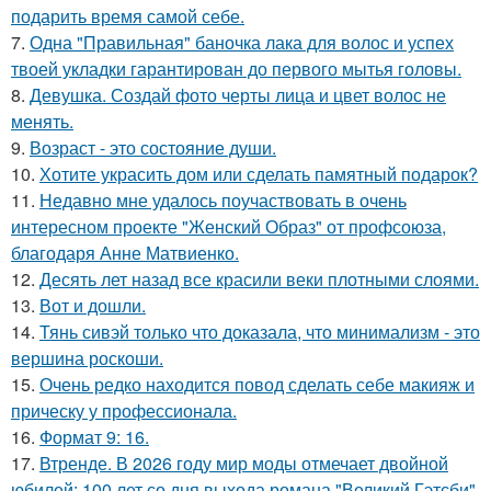
подарить время самой себе.
7.
Одна "Правильная" баночка лака для волос и успех
твоей укладки гарантирован до первого мытья головы.
8.
Девушка. Создай фото черты лица и цвет волос не
менять.
9.
Возраст - это состояние души.
10.
Хотите украсить дом или сделать памятный подарок?
11.
Недавно мне удалось поучаствовать в очень
интересном проекте "Женский Образ" от профсоюза,
благодаря Анне Матвиенко.
12.
Десять лет назад все красили веки плотными слоями.
13.
Вот и дошли.
14.
Тянь сивэй только что доказала, что минимализм - это
вершина роскоши.
15.
Очень редко находится повод сделать себе макияж и
прическу у профессионала.
16.
Формат 9: 16.
17.
Втренде. В 2026 году мир моды отмечает двойной
юбилей: 100 лет со дня выхода романа "Великий Гэтсби"