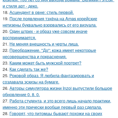
и стиля арт - деко.
18.
Асцендент в овне: стиль первой.
19.
После появления тэхёна на Amas корейские
нетизены буквально взорвались от его визуала.
20.
Один штрих - и образ уже совсем иначе
воспринимается.
21.
Не меняя внешность и черты лица.
22.
Преображение. "До": кожа имеет некоторые
несовершенства и покраснения.
23.
Каким может быть мужской портрет?
24.
Как сделать так же?
25.
Роковой образ. Я любила фантазировать и
создавала эскизы на бумаге.
26.
Авторы симулятора жизни Inzoi выпустили большое
обновление 0. 8. 0.
27.
Работа студента, и это всего лишь начало практики,
именно эти прически вообще первый раз сделала.
28.
Говорят, что питомцы бывают похожи на своих